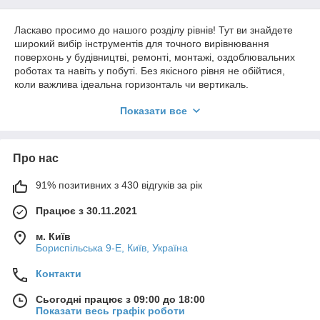
Ласкаво просимо до нашого розділу рівнів! Тут ви знайдете
широкий вибір інструментів для точного вирівнювання
поверхонь у будівництві, ремонті, монтажі, оздоблювальних
роботах та навіть у побуті. Без якісного рівня не обійтися,
коли важлива ідеальна горизонталь чи вертикаль.
Чому варто обрати рівень у нашому магазині?
Показати все
Величезний асортимент:
Ми пропонуємо рівні
різних типів, розмірів, матеріалів та з різною кількістю
вічок (бульбашок) для найрізноманітніших завдань.
Про нас
Висока точність:
Наші рівні відрізняються високою
точністю вимірювань, що є запорукою якісного
91% позитивних з 430 відгуків за рік
виконання робіт.
Працює з 30.11.2021
Надійність та довговічність:
Ми пропонуємо рівні
від перевірених виробників, виготовлені з міцних
м. Київ
матеріалів, стійких до механічних пошкоджень.
Бориспільська 9-Е, Київ, Україна
Зручність використання:
Ергономічний дизайн,
Контакти
зручні ручки, легкість та компактність роблять роботу з
нашими рівнями комфортною.
Сьогодні працює з 09:00 до 18:00
Доступні ціни:
У нас ви знайдете рівні на будь-який
Показати весь графік роботи