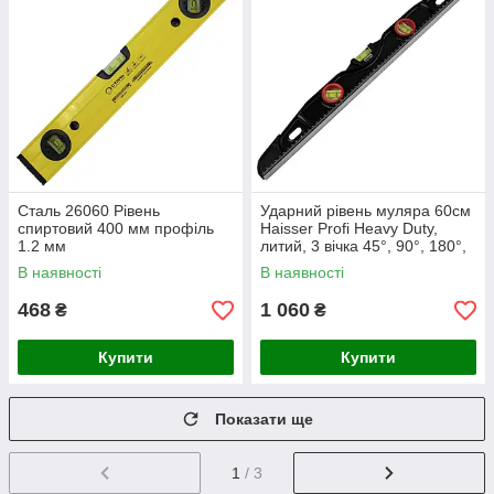
Сталь 26060 Рівень
Ударний рівень муляра 60см
спиртовий 400 мм профіль
Haisser Profi Heavy Duty,
1.2 мм
литий, 3 вічка 45°, 90°, 180°,
В наявності
В наявності
468
1 060
₴
₴
Купити
Купити
Показати ще
1
/ 3