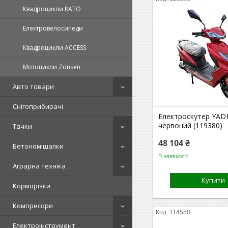
Квадроцикли RATO
Електровелосипеди
Квадроцикли ACCESS
Мотоцикли Zonsen
Авто товари
Снігоприбирачі
Електроскутер YAD
червоний (119380)
Тачки
48 104 ₴
Бетономішалки
В наявності
Аграрна техніка
Купити
Корморізки
Компресори
114550
Електроінструмент