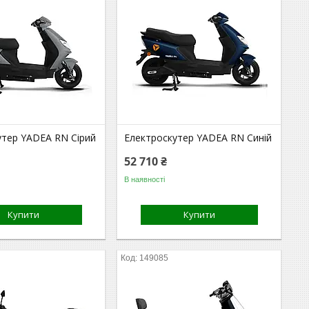
утер YADEA RN Сірий
Електроскутер YADEA RN Синій
52 710 ₴
В наявності
Купити
Купити
149085