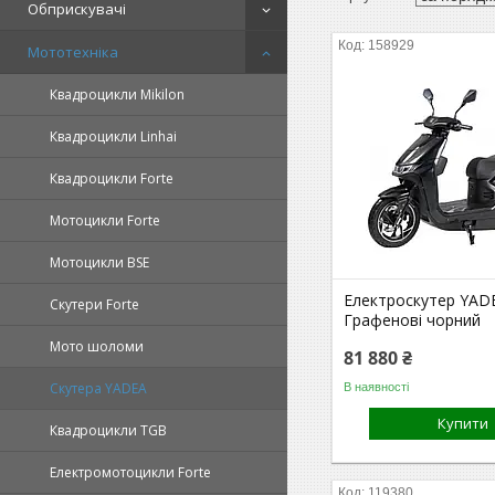
Обприскувачі
158929
Мототехніка
Квадроцикли Mikilon
Квадроцикли Linhai
Квадроцикли Forte
Мотоцикли Forte
Мотоцикли BSE
Електроскутер YAD
Скутери Forte
Графенові чорний
Мото шоломи
81 880 ₴
Скутера YADEA
В наявності
Купити
Квадроцикли TGB
Електромотоцикли Forte
119380