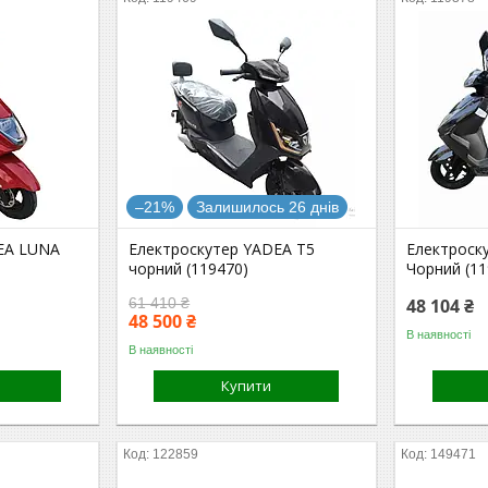
–21%
Залишилось 26 днів
EA LUNA
Електроскутер YADEA Т5
Електроск
чорний (119470)
Чорний (11
61 410 ₴
48 104 ₴
48 500 ₴
В наявності
В наявності
Купити
122859
149471