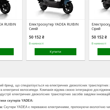
EA RUIBIN
Електроскутер YADEA RUIBIN
Електроск
Cиній
Cірий
50 152 ₴
50 152 ₴
В наявності
В наявності
Купити
ий бренд, що спеціалізується на електричних двоколісних транспортних 
та електричні велосипеди. Компанія відома своєю інтеграцією досліджень
індустрії електричних двоколісних транспортних засобів завдяки інновац
тики скутерів YADEA:
а:
Скутери YADEA є переважно електричними, пропонуючи екологічно чист