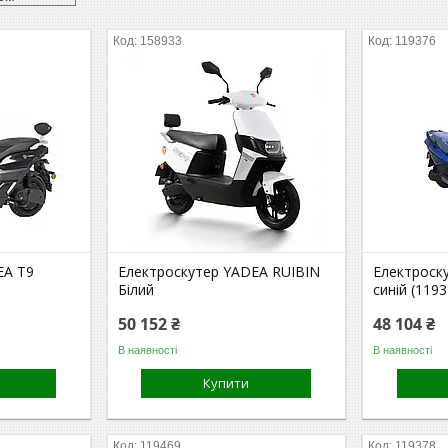
158933
119376
EA T9
Електроскутер YADEA RUIBIN
Електроск
Білий
синій (1193
50 152 ₴
48 104 ₴
В наявності
В наявності
Купити
119469
119378