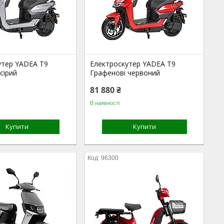
утер YADEA T9
Електроскутер YADEA T9
сірий
Графенові червоний
81 880 ₴
В наявності
Купити
Купити
96300