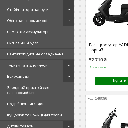
Стабілізатори напруги
Обігрівачі промислові
Самокати акумуляторні
Сигнальний одяг
Електроскутер YAD
Чорний
Вантажопідйомне обладнання
52 710 ₴
Туризм та відпочинок
В наявності
Велосипеди
Купити
Зарядний пристрій для
електромобіля
149086
Подрібнювачі садові
Кущорізи та ножиці для трави
Дитячі товари