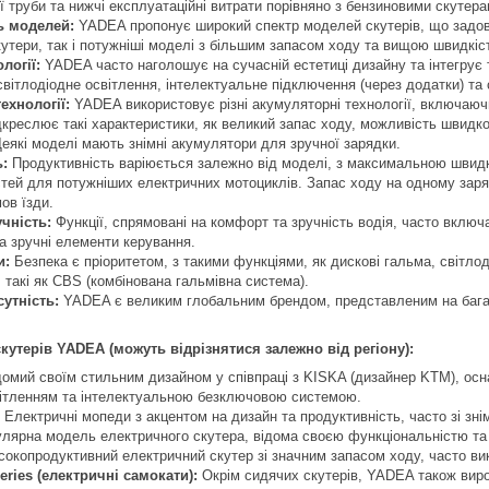
ї труби та нижчі експлуатаційні витрати порівняно з бензиновими скутера
ь моделей:
YADEA пропонує широкий спектр моделей скутерів, що задово
скутери, так і потужніші моделі з більшим запасом ходу та вищою швидкіс
логії:
YADEA часто наголошує на сучасній естетиці дизайну та інтегрує т
світлодіодне освітлення, інтелектуальне підключення (через додатки) та
ехнології:
YADEA використовує різні акумуляторні технології, включаючи л
дкреслює такі характеристики, як великий запас ходу, можливість швидк
 Деякі моделі мають знімні акумулятори для зручної зарядки.
:
Продуктивність варіюється залежно від моделі, з максимальною швидкіс
ей для потужніших електричних мотоциклів. Запас ходу на одному заряд
ов їзди.
чність:
Функції, спрямовані на комфорт та зручність водія, часто включа
та зручні елементи керування.
и:
Безпека є пріоритетом, з такими функціями, як дискові гальма, світлод
, такі як CBS (комбінована гальмівна система).
утність:
YADEA є великим глобальним брендом, представленим на багать
утерів YADEA (можуть відрізнятися залежно від регіону):
омий своїм стильним дизайном у співпраці з KISKA (дизайнер KTM), осн
вітленням та інтелектуальною безключовою системою.
Електричні мопеди з акцентом на дизайн та продуктивність, часто зі з
лярна модель електричного скутера, відома своєю функціональністю та
окопродуктивний електричний скутер зі значним запасом ходу, часто в
ries (електричні самокати):
Окрім сидячих скутерів, YADEA також виро