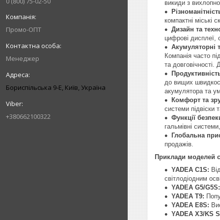
0 (800) 75-02-50
викиди з вихлопно
Різноманітніст
компактні міські 
Промо-ОПТ
Дизайн та техно
цифрові дисплеї, 
Акумуляторні т
Компанія часто пі
Менеджер
та довговічності.
Продуктивність
до вищих швидкост
Бориспільська 9-Е, Київ, Україна
акумулятора та ум
Комфорт та зру
системи підвіски 
+380662100322
Функції безпек
гальмівні системи
Глобальна прис
продажів.
Приклади моделей ск
YADEA C1S:
Від
світлодіодним ос
YADEA G5/G5S:
YADEA T9:
Попу
YADEA E8S:
Вис
YADEA X3/KS Se