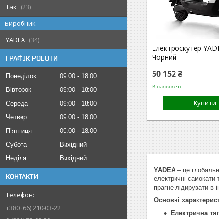
Так
23
Виробник
YADEA
34
Електроскутер YAD
Чорний
ГРАФІК РОБОТИ
50 152 ₴
Понеділок
09:00
18:00
В наявності
Вівторок
09:00
18:00
Купити
Середа
09:00
18:00
Четвер
09:00
18:00
Пʼятниця
09:00
18:00
Субота
Вихідний
Неділя
Вихідний
YADEA
– це глобальн
КОНТАКТИ
електричні самокати 
прагне лідирувати в 
Основні характерис
+380 (66) 210-03-22
Електрична тяг