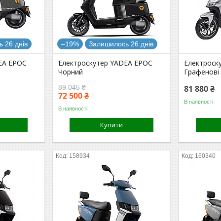
 26 днів
–19%
Залишилось 26 днів
EA EPOC
Електроскутер YADEA EPOC
Електроск
Чорний
Графенові 
89 045 ₴
81 880 ₴
72 500 ₴
В наявності
В наявності
Купити
158934
160340