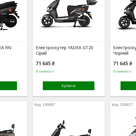
EA RN
Електроскутер YADEA GT20
Електроск
Сірий
Чорний
71 645 ₴
71 645 ₴
В наявності
В наявності
Купити
149087
158927