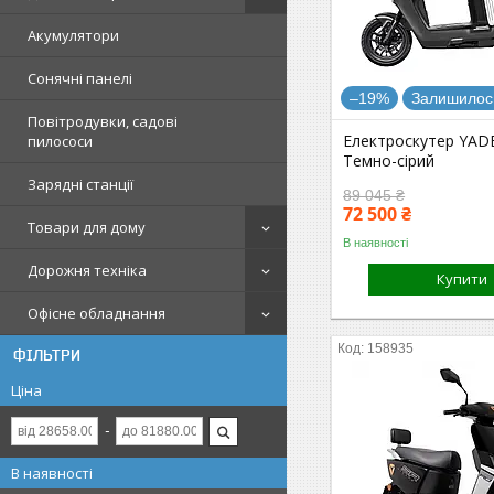
Акумулятори
Сонячні панелі
–19%
Залишилось
Повітродувки, садові
Електроскутер YAD
пилососи
Темно-сірий
Зарядні станції
89 045 ₴
72 500 ₴
Товари для дому
В наявності
Дорожня техніка
Купити
Офісне обладнання
158935
ФІЛЬТРИ
Ціна
В наявності