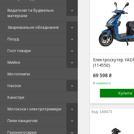
Видаткові та будівельні
матеріали
Зварювальне обладнання
Посуд
Госп товари
Електроскутер YADE
Мийки
(114550)
Мотопомпи
69 598 ₴
В наявності
Насоси
Купити
Каністри
Мотокоси і электротримери
149473
Пили ланцюгові
Газонокосарки