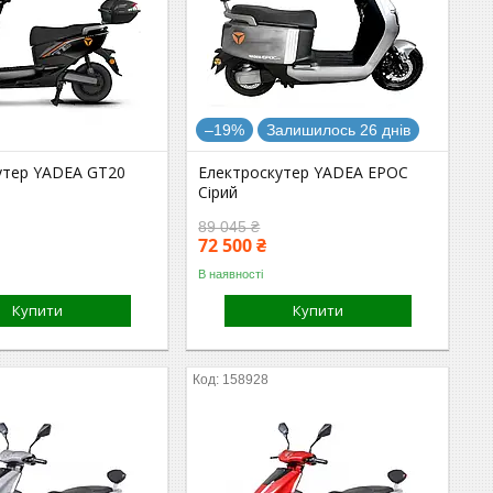
–19%
Залишилось 26 днів
утер YADEA GT20
Електроскутер YADEA EPOC
Сірий
89 045 ₴
72 500 ₴
В наявності
Купити
Купити
158928