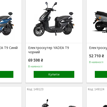
A Т9 Синій
Електроскутер YADEA T9
Електроск
чорний
52 710 ₴
69 598 ₴
В наявності
В наявності
Купити
149123
149124