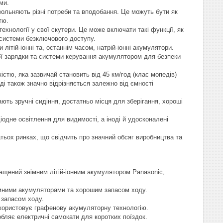
ми.
льняють різні потреби та вподобання. Це можуть бути як
тю.
ехнології у свої скутери. Це може включати такі функції, як
 системи безключового доступу.
ітій-іонні та, останнім часом, натрій-іонні акумулятори.
ої зарядки та системи керування акумулятором для безпеки
тю, яка зазвичай становить від 45 км/год (клас мопедів)
і також значно відрізняється залежно від ємності
ють зручні сидіння, достатньо місця для зберігання, хороші
іодне освітлення для видимості, а іноді й удосконалені
ох ринках, що свідчить про значний обсяг виробництва та
ащений знімним літій-іонним акумулятором Panasonic,
німними акумуляторами та хорошим запасом ходу.
 запасом ходу.
икористовує графенову акумуляторну технологію.
бляє електричні самокати для коротких поїздок.