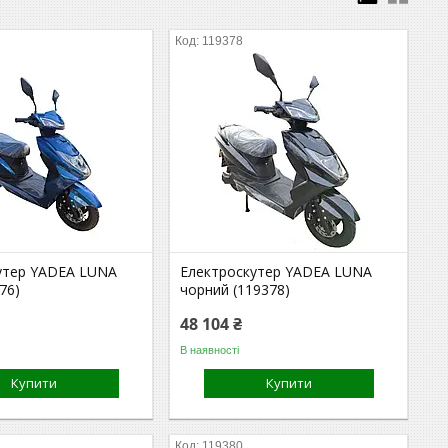
119378
утер YADEA LUNA
Електроскутер YADEA LUNA
76)
чорний (119378)
48 104 ₴
В наявності
Купити
Купити
119380