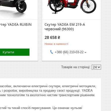
утер YADEA RUIBIN
Скутер YADEA EM 219-A
червоний (96300)
28 658 ₴
Немає в наявності
Купити
+380 (66) 210-03-22
засобах, включаючи електричні скутери, електричні мотоцикли,
 і розробок, виробництва та продажу своєї продукції. YADEA
ійним технологіям та екологічно чистим транспортним рішенням.
ий та тихий спосіб пересування. Це означає нульові