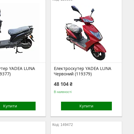
утер YADEA LUNA
Електроскутер YADEA LUNA
9377)
Червоний (119379)
48 104 ₴
В наявності
Купити
Купити
149472