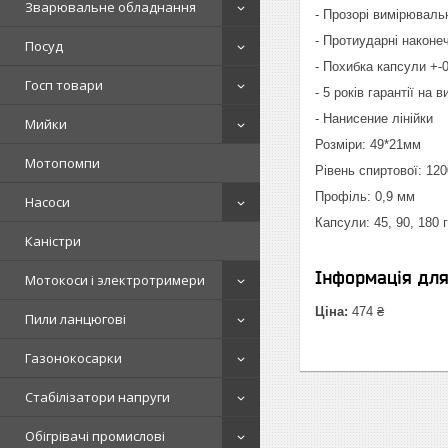
Зварювальне обладнання
- Прозорі вимірюваль
- Протиударні наконе
Посуд
- Похибка капсули +-
Госп товари
- 5 років гарантії на
- Нанисение лінійки
Мийки
Розміри: 49*21мм
Мотопомпи
Рівень спиртової: 12
Профіль: 0,9 мм
Насоси
Капсули: 45, 90, 180 
Каністри
Інформація дл
Мотокоси і электротримери
Ціна:
474 ₴
Пили ланцюгові
Газонокосарки
Стабілізатори напруги
Обігрівачі промислові