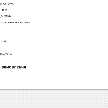
ні капсули
чники
0,5 мм/м
 вимірювальні капсули
00мм
градусів.
я замовлення