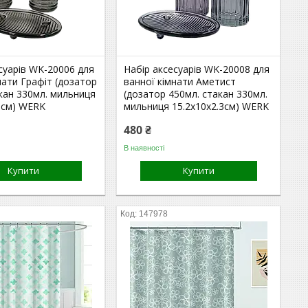
суарів WK-20006 для
Набір аксесуарів WK-20008 для
нати Графіт (дозатор
ванної кімнати Аметист
кан 330мл. мильниця
(дозатор 450мл. стакан 330мл.
3см) WERK
мильниця 15.2х10х2.3см) WERK
480 ₴
В наявності
Купити
Купити
147978