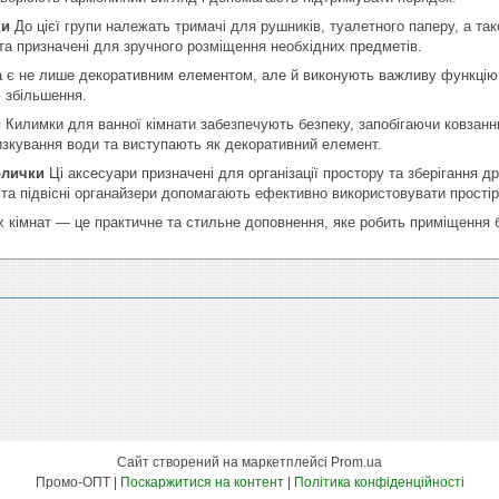
ки
До цієї групи належать тримачі для рушників, туалетного паперу, а так
та призначені для зручного розміщення необхідних предметів.
 є не лише декоративним елементом, але й виконують важливу функцію. 
 збільшення.
и
Килимки для ванної кімнати забезпечують безпеку, запобігаючи ковзанн
зкування води та виступають як декоративний елемент.
олички
Ці аксесуари призначені для організації простору та зберігання др
и та підвісні органайзери допомагають ефективно використовувати простір
 кімнат — це практичне та стильне доповнення, яке робить приміщення 
Сайт створений на маркетплейсі
Prom.ua
Промо-ОПТ |
Поскаржитися на контент
|
Політика конфіденційності