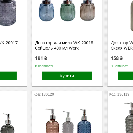
WK-20017
Дозатор для мила WK-20018
Дозатор W
Сейшель 400 мл Werk
Скеля WER
191 ₴
158 ₴
В наявності
В наявності
Купити
136120
136119