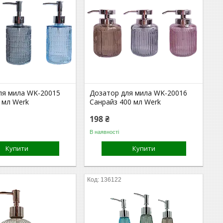
ля мила WK-20015
Дозатор для мила WK-20016
 мл Werk
Санрайз 400 мл Werk
198 ₴
В наявності
Купити
Купити
136122