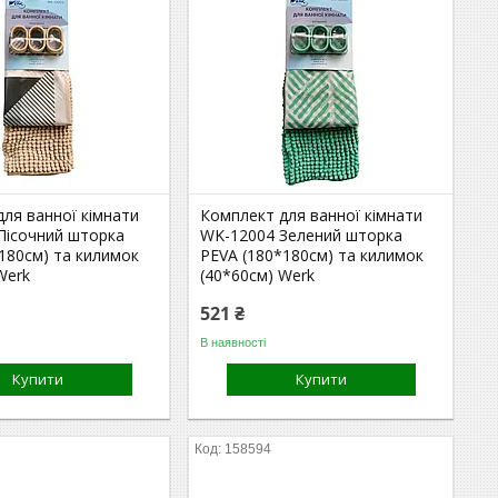
ля ванної кімнати
Комплект для ванної кімнати
Пісочний шторка
WK-12004 Зелений шторка
180см) та килимок
PEVA (180*180см) та килимок
Werk
(40*60см) Werk
521 ₴
В наявності
Купити
Купити
158594