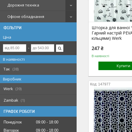
Дорожня техніка
Офісне обладнання
Шторка для ванної
ФІЛЬТРИ
Гарний настрій PEVA
Ціна
кільцями) Werk
247 ₴
В наявності
В наявності
Купити
Так
38
Виробник
147977
Werk
39
Zambak
1
ГРАФІК РОБОТИ
Понеділок
09:00
18:00
Вівторок
09:00
18:00