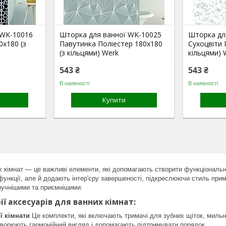
 WK-10016
Шторка для ванної WK-10025
Шторка дл
0x180 (з
Павутинка Поліестер 180x180
Сухоцвіти 
(з кільцями) Werk
кільцями) 
543 ₴
543 ₴
В наявності
В наявності
Купити
 кімнат — це важливі елементи, які допомагають створити функціональн
функції, але й додають інтер'єру завершеності, підкреслюючи стиль при
зручнішими та приємнішими.
ії аксесуарів для ванних кімнат:
ї кімнати
Це комплекти, які включають тримачі для зубних щіток, мильни
творюють гармонійний вигляд і допомагають підтримувати порядок.