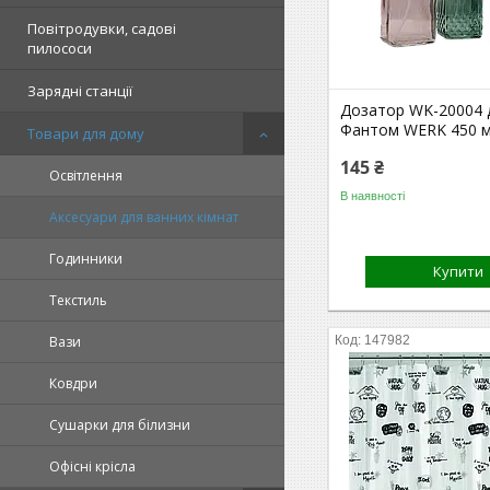
Повітродувки, садові
пилососи
Зарядні станції
Дозатор WK-20004 
Фантом WERK 450 
Товари для дому
145 ₴
Освітлення
В наявності
Аксесуари для ванних кімнат
Годинники
Купити
Текстиль
Вази
147982
Ковдри
Сушарки для білизни
Офісні крісла