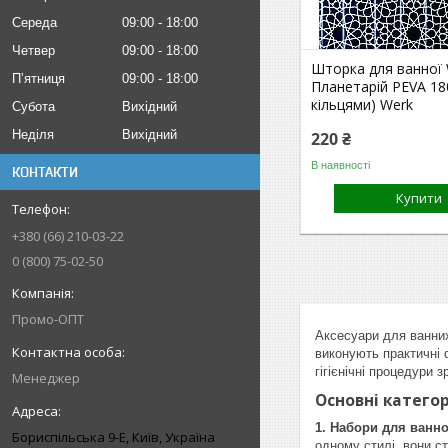
Середа
09:00
18:00
Четвер
09:00
18:00
Шторка для ванної
Пʼятниця
09:00
18:00
Планетарій PEVA 18
кільцями) Werk
Субота
Вихідний
Неділя
Вихідний
220 ₴
В наявності
КОНТАКТИ
Купити
+380 (66) 210-03-22
0 (800) 75-02-50
Промо-ОПТ
Аксесуари для ванних
виконують практичні 
гігієнічні процедури 
Менеджер
Основні категор
1. Набори для ванно
Бориспільська 9-Е, Київ, Україна
одному стилі, вони с