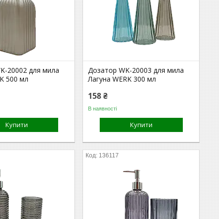
K-20002 для мила
Дозатор WK-20003 для мила
K 500 мл
Лагуна WERK 300 мл
158 ₴
В наявності
Купити
Купити
136117