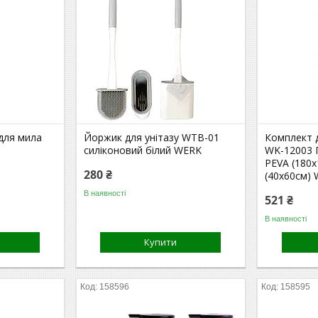
для мила
Йоржик для унітазу WTB-01
Комплект д
силіконовий білий WERK
WK-12003 
PEVA (180х
280 ₴
(40х60см) 
В наявності
521 ₴
В наявності
Купити
158596
158595