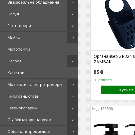
Зварювальне обладнання
Посуд
Госп товари
Мийки
Мотопомпи
Органайзер ZP324 
Насоси
ZAMBAK
85 ₴
Каністри
В наявності
Мотокоси і электротримери
Купити
Пили ланцюгові
Газонокосарки
158593
Стабілізатори напруги
Обігрівачі промислові