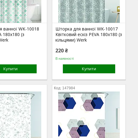
я ванної WK-10018
Шторка для ванної WK-10017
A 180x180 (з
Квітковий ескіз PEVA 180x180 (з
Werk
кільцями) Werk
220 ₴
В наявності
Купити
Купити
147984