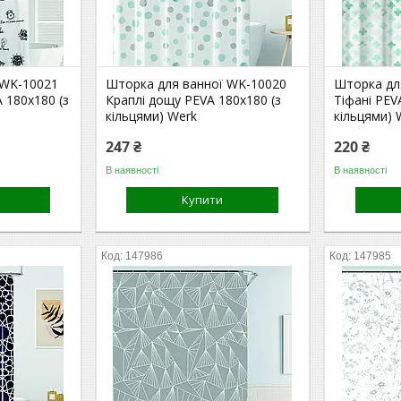
 WK-10021
Шторка для ванної WK-10020
Шторка дл
 180x180 (з
Краплі дощу PEVA 180x180 (з
Тіфані PEV
кільцями) Werk
кільцями) 
247 ₴
220 ₴
В наявності
В наявності
Купити
147986
147985