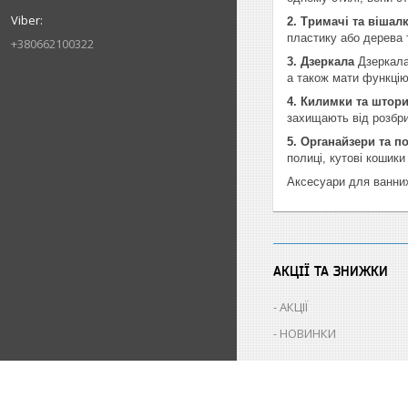
2. Тримачі та вішал
пластику або дерева 
+380662100322
3. Дзеркала
Дзеркала
а також мати функцію
4. Килимки та штор
захищають від розбри
5. Органайзери та п
полиці, кутові кошик
Аксесуари для ванних
АКЦІЇ ТА ЗНИЖКИ
АКЦІЇ
НОВИНКИ