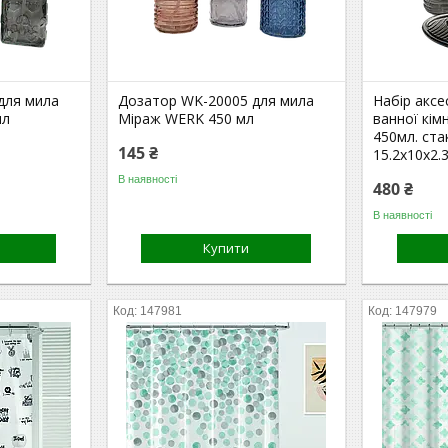
для мила
Дозатор WK-20005 для мила
Набір аксе
мл
Міраж WERK 450 мл
ванної кім
450мл. ста
145 ₴
15.2х10х2.
В наявності
480 ₴
В наявності
Купити
147981
147979