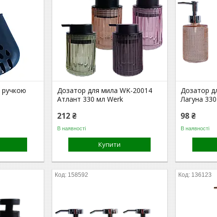
з ручкою
Дозатор для мила WK-20014
Дозатор д
Атлант 330 мл Werk
Лагуна 330
212 ₴
98 ₴
В наявності
В наявності
Купити
158592
136123