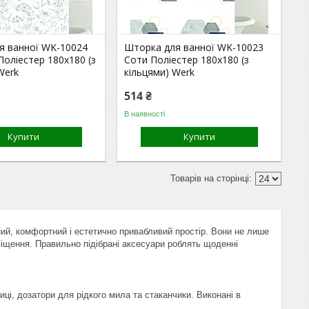
я ванної WK-10024
Шторка для ванної WK-10023
Поліестер 180x180 (з
Соти Поліестер 180x180 (з
Werk
кільцями) Werk
514 ₴
В наявності
Купити
Купити
ий, комфортний і естетично привабливий простір. Вони не лише
міщення. Правильно підібрані аксесуари роблять щоденні
ці, дозатори для рідкого мила та стаканчики. Виконані в