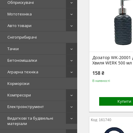
Обприскувачі
Мототехніка
Авто товари
Снігоприбирачі
Тачки
Дозатор WK-20001 
Бетономішалки
Хвиля WERK 500 мл
Аграрна техніка
158 ₴
В наявності
Корморізки
Компресори
Купити
Електроінструмент
Видаткові та будівельні
161740
матеріали