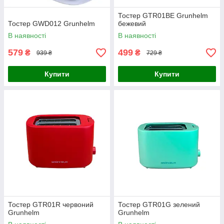
Тостер GTR01BE Grunhelm
Тостер GWD012 Grunhelm
бежевий
В наявності
В наявності
579
499
₴
₴
939 ₴
729 ₴
Купити
Купити
Тостер GTR01R червоний
Тостер GTR01G зелений
Grunhelm
Grunhelm