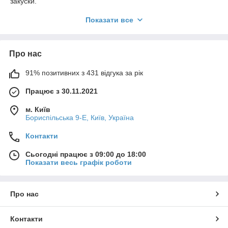
закуски.
Основні характеристики та типи тостерів:
Показати все
1. За кількістю відділень:
Двохвіддінкові тостери:
Найпоширеніший тип,
призначений для одночасного підсмажування двох
Про нас
скибочок хліба.
91% позитивних з 431 відгука за рік
Чотирьохвіддінкові тостери:
Дозволяють
підсмажувати чотири скибочки одночасно, що зручно
Працює з 30.11.2021
для великих сімей або коли потрібно швидко
приготувати багато тостів.
м. Київ
Бориспільська 9-Е, Київ, Україна
Однослотові тостери:
Компактні моделі з одним
довгим відділенням, які можуть вміщувати довші
Контакти
шматки хліба або багети.
2. За функціональністю:
Сьогодні працює з 09:00 до 18:00
Показати весь графік роботи
Базові тостери:
Виконують лише функцію
підсмажування хліба з регулюванням ступеня
прожарювання.
Про нас
Тостери з додатковими функціями:
Розморожування:
Дозволяє підсмажувати
Контакти
заморожений хліб, спочатку розморожуючи його.