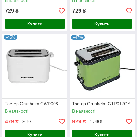
В наявності
В наявності
729
729
₴
₴
Купити
Купити
–45%
–47%
Тостер Grunhelm GWD008
Тостер Grunhelm GTR017GY
В наявності
В наявності
479
929
₴
₴
869 ₴
1 749 ₴
Купити
Купити