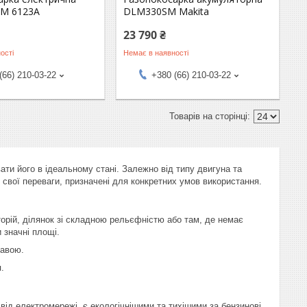
EM 6123A
DLM330SM Makita
23 790 ₴
ості
Немає в наявності
(66) 210-03-22
+380 (66) 210-03-22
ати його в ідеальному стані. Залежно від типу двигуна та
 свої переваги, призначені для конкретних умов використання.
торій, ділянок зі складною рельєфністю або там, де немає
 значні площі.
равою.
.
від електромережі, є екологічнішими та тихішими за бензинові