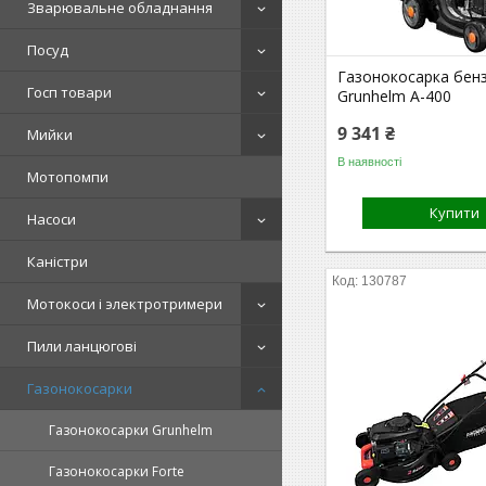
Зварювальне обладнання
Посуд
Газонокосарка бен
Госп товари
Grunhelm A-400
9 341 ₴
Мийки
В наявності
Мотопомпи
Купити
Насоси
Каністри
130787
Мотокоси і электротримери
Пили ланцюгові
Газонокосарки
Газонокосарки Grunhelm
Газонокосарки Forte