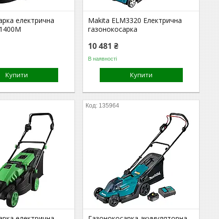
арка електрична
Makita ELM3320 Електрична
-1400М
газонокосарка
10 481 ₴
В наявності
Купити
Купити
135964
арка електрична
Газонокосарка акумуляторна