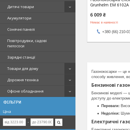
Grunhelm EM 6102A
Дитячі товари
6 009 ₴
Акумулятори
Немає в наявності
Сонячні панелі
+380 (66) 210-0
Повітродувки, садові
пилососи
Зарядні станції
Товари для дому
Газонокосарки — це н
способу живлення, во
Дорожня техніка
Бензинові газо
Офісне обладнання
Бензинові моделі — ц
доступу до електроме
ФІЛЬТРИ
Переваги:
Висок
Ціна
Недоліки:
Шумні
Електричні газ
Електричні газонокос