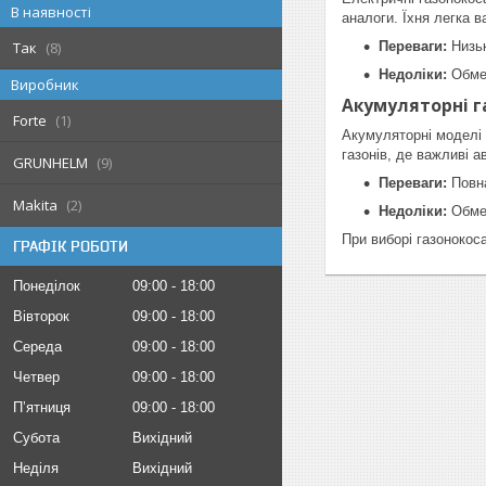
В наявності
аналоги. Їхня легка в
Так
8
Переваги:
Низьк
Недоліки:
Обмеж
Виробник
Акумуляторні г
Forte
1
Акумуляторні моделі п
газонів, де важливі а
GRUNHELM
9
Переваги:
Повна
Makita
2
Недоліки:
Обмеж
При виборі газонокос
ГРАФІК РОБОТИ
Понеділок
09:00
18:00
Вівторок
09:00
18:00
Середа
09:00
18:00
Четвер
09:00
18:00
Пʼятниця
09:00
18:00
Субота
Вихідний
Неділя
Вихідний