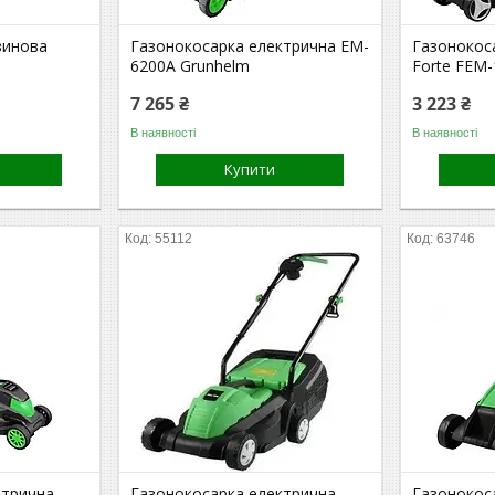
зинова
Газонокосарка електрична EM-
Газонокос
6200A Grunhelm
Forte FEM
7 265 ₴
3 223 ₴
В наявності
В наявності
Купити
55112
63746
ктрична
Газонокосарка електрична
Газонокос