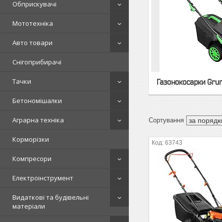
Обприскувачі
Мототехніка
Авто товари
Снігоприбирачі
Тачки
Газонокосарки Gru
Бетономішалки
Аграрна техніка
Корморізки
63743
Компресори
Електроінструмент
Видаткові та будівельні
матеріали