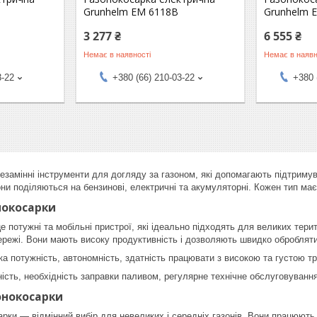
Grunhelm EM 6118B
Grunhelm 
3 277 ₴
6 555 ₴
Немає в наявності
Немає в наявн
3-22
+380 (66) 210-03-22
+380 
езамінні інструменти для догляду за газоном, які допомагають підтримув
ни поділяються на бензинові, електричні та акумуляторні. Кожен тип має
нокосарки
е потужні та мобільні пристрої, які ідеально підходять для великих тери
режі. Вони мають високу продуктивність і дозволяють швидко обробляти
а потужність, автономність, здатність працювати з високою та густою т
сть, необхідність заправки паливом, регулярне технічне обслуговування
онокосарки
арки — відмінний вибір для невеликих і середніх газонів. Вони працюють 