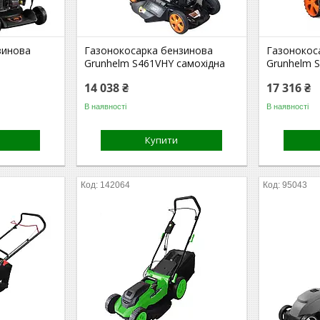
зинова
Газонокосарка бензинова
Газонокос
Grunhelm S461VHY самохідна
Grunhelm S
14 038 ₴
17 316 ₴
В наявності
В наявності
Купити
142064
95043