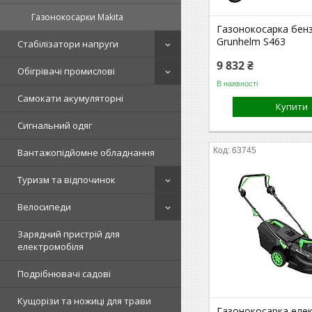
Газонокосарки Makita
Газонокосарка бен
Grunhelm S463
Стабілізатори напруги
9 832 ₴
Обігрівачі промислові
В наявності
Самокати акумуляторні
Купити
Сигнальний одяг
63745
Вантажопідйомне обладнання
Туризм та відпочинок
Велосипеди
Зарядний пристрій для
електромобіля
Подрібнювачі садові
Кущорізи та ножиці для трави
Газонокосарка еле