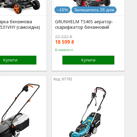
–16%
Залишилось 26 днів
арка бензинова
GRUNHELM TS40S аератор-
531VHY (самохідна)
скарифікатор бензиновий
22 232 ₴
18 599 ₴
В наявності
Купити
Купити
87791