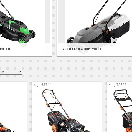
nhelm
Газонокосарки Forte
63744
73638