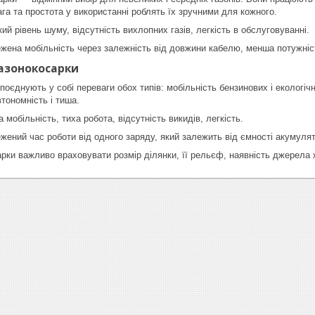
ага та простота у використанні роблять їх зручними для кожного.
ий рівень шуму, відсутність вихлопних газів, легкість в обслуговуванні.
ена мобільність через залежність від довжини кабелю, менша потужніс
азонокосарки
оєднують у собі переваги обох типів: мобільність бензинових і екологіч
втономність і тиша.
 мобільність, тиха робота, відсутність викидів, легкість.
ений час роботи від одного заряду, який залежить від ємності акумулят
арки важливо враховувати розмір ділянки, її рельєф, наявність джерела 