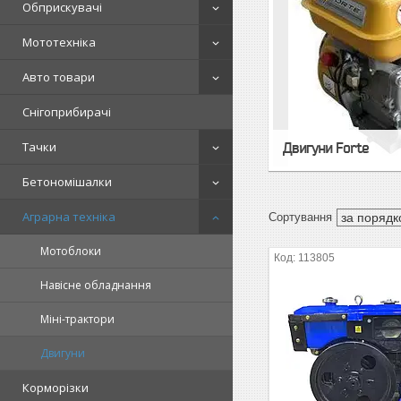
Обприскувачі
Мототехніка
Авто товари
Снігоприбирачі
Тачки
Двигуни Forte
Бетономішалки
Аграрна техніка
Мотоблоки
113805
Навісне обладнання
Міні-трактори
Двигуни
Корморізки