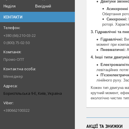
Двигуни змінно
Неділя
Вихідний
Асинхронні 
Обертання рото
КОНТАКТИ
Синхронні:
роторі. Характ
3. Гідравлічні та пн
+380 (66) 210-03-22
Гідравлічні:
Вик
0 (800) 75-02-50
момент при компак
Пневматичні:
А
4. Інші типи двигуні
Промо-ОПТ
Електромагнітні
левітаційних потя
П'єзоелектричн
Менеджер
лінійного руху. З
Кожен тип двигуна ма
Бориспільська 9-Е, Київ, Україна
крутний момент, ефект
екологічно чистих тип
+380662100322
АКЦІЇ ТА ЗНИЖКИ