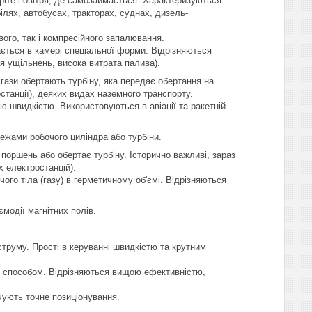
ріте повітря, де самозаймається. Характеризуються
ях, автобусах, тракторах, суднах, дизель-
ого, так і компресійного запалювання.
ться в камері спеціальної форми. Відрізняються
я ущільнень, висока витрата палива).
 гази обертають турбіну, яка передає обертання на
останції), деяких видах наземного транспорту.
ю швидкістю. Використовуються в авіації та ракетній
межами робочого циліндра або турбіни.
 поршень або обертає турбіну. Історично важливі, зараз
 електростанцій).
го тіла (газу) в герметичному об'ємі. Відрізняються
модії магнітних полів.
струму. Прості в керуванні швидкістю та крутним
м способом. Відрізняються вищою ефективністю,
чують точне позиціонування.