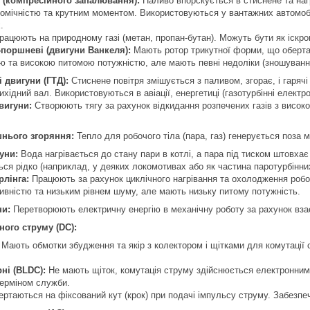
 (компресійного запалювання):
Паливо впорскується в стиснене та наг
мічністю та крутним моментом. Використовуються у вантажних автомобіл
.
ацюють на природному газі (метан, пропан-бутан). Можуть бути як іскров
поршневі (двигуни Ванкеля):
Мають ротор трикутної форми, що обертає
ю та високою питомою потужністю, але мають певні недоліки (зношуванн
і двигуни (ГТД):
Стиснене повітря змішується з паливом, згорає, і гарячі
ихідний вал. Використовуються в авіації, енергетиці (газотурбінні електр
вигуни:
Створюють тягу за рахунок відкидання розпечених газів з високо
шнього згоряння:
Тепло для робочого тіла (пара, газ) генерується поза 
уни:
Вода нагрівається до стану пари в котлі, а пара під тиском штовхає
ся рідко (наприклад, у деяких локомотивах або як частина паротурбінних
рлінга:
Працюють за рахунок циклічного нагрівання та охолодження робочо
вністю та низьким рівнем шуму, але мають низьку питому потужність.
ни:
Перетворюють електричну енергію в механічну роботу за рахунок взає
ного струму (DC):
Мають обмотки збудження та якір з колектором і щітками для комутації 
ні (BLDC):
Не мають щіток, комутація струму здійснюється електронни
терміном служби.
ртаються на фіксований кут (крок) при подачі імпульсу струму. Забезпе