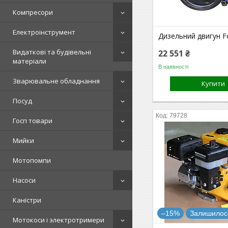
Компресори
Електроінструмент
Дизельний двигун F
Видаткові та будівельні
22 551 ₴
матеріали
В наявності
Зварювальне обладнання
Купити
Посуд
79728
Госп товари
Мийки
Мотопомпи
Насоси
Каністри
–15%
Залишилось
Мотокоси і электротримери