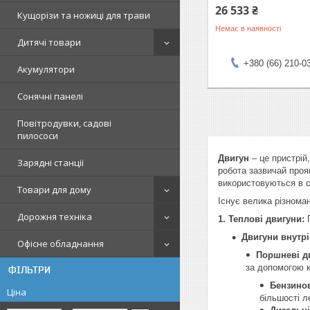
26 533 ₴
Кущорізи та ножиці для трави
Немає в наявності
Дитячі товари
+380 (66) 210-0
Акумулятори
Сонячні панелі
Повітродувки, садові
пилососи
Двигун
– це пристрій,
Зарядні станції
робота зазвичай проя
використовуються в су
Товари для дому
Існує велика різноман
Дорожня техніка
1. Теплові двигуни:
П
Двигуни внутрі
Офісне обладнання
Поршневі д
за допомогою 
ФІЛЬТРИ
Бензинов
Ціна
більшості л