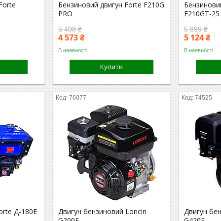
Forte
Бензиновий двигун Forte F210G
Бензиновий
PRO
F210GT-25
5 408 ₴
5 899 ₴
4 573 ₴
5 124 ₴
В наявності
В наявності
Купити
76077
74525
orte Д-180Е
Двигун бензиновий Loncin
Двигун бен
G200F
G420F