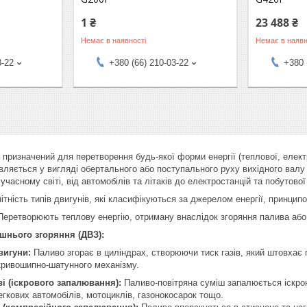
1 ₴
23 488 ₴
Немає в наявності
Немає в наявн
3-22
+380 (66) 210-03-22
+380 
 призначений для перетворення будь-якої форми енергії (теплової, електр
вляється у вигляді обертального або поступального руху вихідного валу
часному світі, від автомобілів та літаків до електростанцій та побутової 
ітність типів двигунів, які класифікуються за джерелом енергії, принципом
еретворюють теплову енергію, отриману внаслідок згоряння палива або і
шнього згоряння (ДВЗ):
вигуни:
Паливо згорає в циліндрах, створюючи тиск газів, який штовха
кривошипно-шатунного механізму.
і (іскрового запалювання):
Паливо-повітряна суміш запалюється іскро
егкових автомобілів, мотоциклів, газонокосарок тощо.