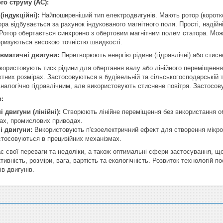
го струму (AC):
(індукційні):
Найпоширеніший тип електродвигунів. Мають ротор (коротк
ра відбувається за рахунок індукованого магнітного поля. Прості, надійні
Ротор обертається синхронно з обертовим магнітним полем статора. Можу
еризуються високою точністю швидкості.
евматичні двигуни:
Перетворюють енергію рідини (гідравлічні) або стисне
ористовують тиск рідини для обертання валу або лінійного переміщення
тних розмірах. Застосовуються в будівельній та сільськогосподарській 
налогічно гідравлічним, але використовують стиснене повітря. Застосову
в:
 двигуни (лінійні):
Створюють лінійне переміщення без використання о
гах, промислових приводах.
і двигуни:
Використовують п'єзоелектричний ефект для створення мікро
астосовуються в прецизійних механізмах.
є свої переваги та недоліки, а також оптимальні сфери застосування, щ
ивність, розміри, вага, вартість та екологічність. Розвиток технологій 
ів двигунів.