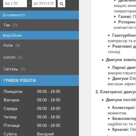
Дизельні
вищою еконо
генераторах
В наявності
Газові:
Пр
Роторно-
Так
7
компактніст
Виробник
Газотурбінн
компресор та в
Forte
9
Реактивні д
техніці.
Loncin
2
Двигуни зовні
Парові двиг
Світязь
1
використовують
Двигуни Сті
ГРАФІК РОБОТИ
високою ефекти
Понеділок
09:00
18:00
2. Електричні двигу
Двигуни постій
Вівторок
09:00
18:00
Колекторні:
Середа
09:00
18:00
моментом.
Четвер
09:00
18:00
Безколектор
надійністю та 
Пʼятниця
09:00
18:00
Крокові:
Обе
Субота
Вихідний