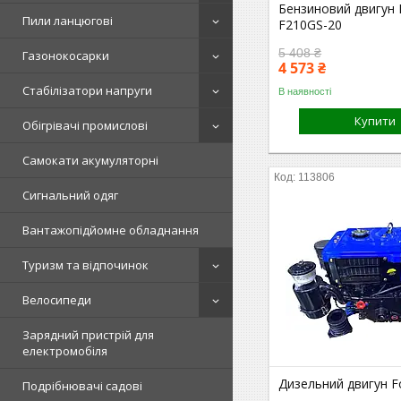
Бензиновий двигун 
Пили ланцюгові
F210GS-20
5 408 ₴
Газонокосарки
4 573 ₴
Стабілізатори напруги
В наявності
Купити
Обігрівачі промислові
Самокати акумуляторні
113806
Сигнальний одяг
Вантажопідйомне обладнання
Туризм та відпочинок
Велосипеди
Зарядний пристрій для
електромобіля
Дизельний двигун F
Подрібнювачі садові