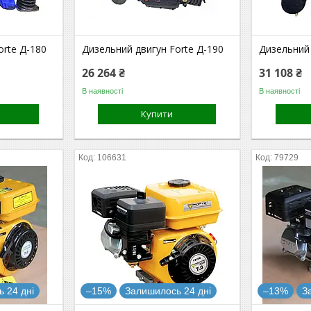
orte Д-180
Дизельний двигун Forte Д-190
Дизельний 
26 264 ₴
31 108 ₴
В наявності
В наявності
Купити
106631
79729
 24 дні
–15%
Залишилось 24 дні
–13%
З