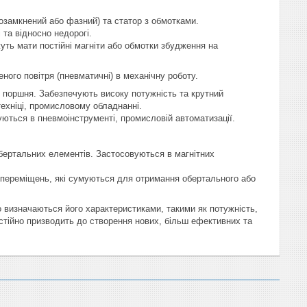
озамкнений або фазний) та статор з обмотками.
 та відносно недорогі.
ть мати постійні магніти або обмотки збудження на
ного повітря (пневматичні) в механічну роботу.
 поршня. Забезпечують високу потужність та крутний
техніці, промисловому обладнанні.
ються в пневмоінструменті, промисловій автоматизації.
бертальних елементів. Застосовуються в магнітних
переміщень, які сумуються для отримання обертального або
о визначаються його характеристиками, такими як потужність,
постійно призводить до створення нових, більш ефективних та