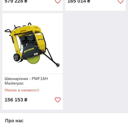
579 228
165 014
₴
₴
Швонарізчик - PMF16H
Masterpac
Немає в наявності
156 153
₴
Про нас