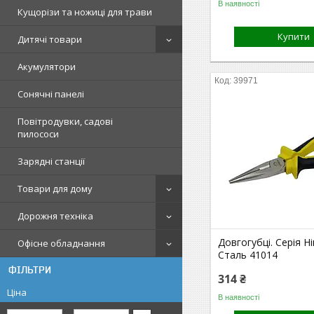
В наявності
Кущорізи та ножиці для трави
Купити
Дитячі товари
Акумулятори
39971
Сонячні панелі
Повітродувки, садові
пилососи
Зарядні станції
Товари для дому
Дорожня техніка
Довгогубці. Серія Ні
Офісне обладнання
Сталь 41014
ФІЛЬТРИ
314 ₴
Ціна
В наявності