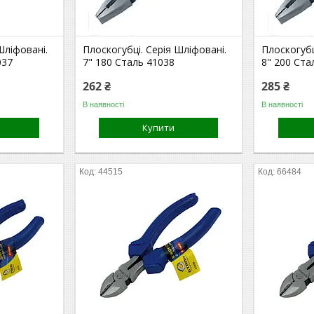
Шліфовані.
Плоскогубці. Серія Шліфовані.
Плоскогубц
037
7" 180 Сталь 41038
8" 200 Ста
262 ₴
285 ₴
В наявності
В наявності
Купити
44515
66484