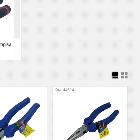
корізи
44514