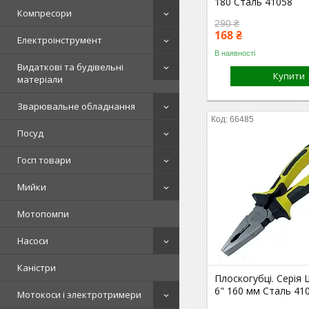
180 Сталь 41058
Компресори
290 ₴
168 ₴
Електроінструмент
В наявності
Видаткові та будівельні
Купити
матеріали
Зварювальне обладнання
66485
Посуд
Госп товари
Мийки
Мотопомпи
Насоси
Каністри
Плоскогубці. Серія 
6" 160 мм Сталь 41
Мотокоси і электротримери