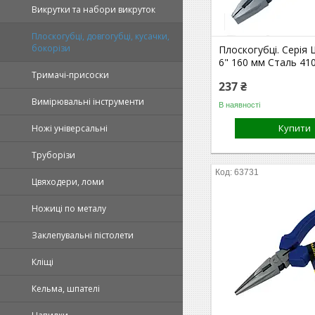
Викрутки та набори викруток
Плоскогубці, довгогубці, кусачки,
бокорізи
Плоскогубці. Серія 
6" 160 мм Сталь 41
Тримачі-присоски
237 ₴
Вимірювальні інструменти
В наявності
Купити
Ножі універсальні
Труборізи
63731
Цвяходери, ломи
Ножиці по металу
Заклепувальні пістолети
Кліщі
Кельма, шпателі