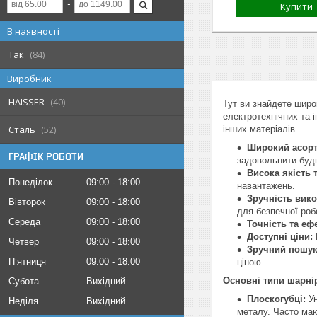
Купити
В наявності
Так
84
Виробник
HAISSER
40
Тут ви знайдете широк
електротехнічних та і
Сталь
52
інших матеріалів.
Широкий асорт
ГРАФІК РОБОТИ
задовольнити будь
Висока якість т
Понеділок
09:00
18:00
навантажень.
Зручність вик
Вівторок
09:00
18:00
для безпечної роб
Середа
09:00
18:00
Точність та еф
Доступні ціни:
Четвер
09:00
18:00
Зручний пошук
Пʼятниця
09:00
18:00
ціною.
Основні типи шарнір
Субота
Вихідний
Плоскогубці:
Ун
Неділя
Вихідний
металу. Часто маю