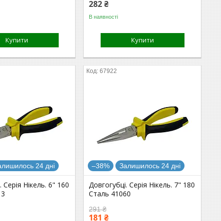
282 ₴
В наявності
Купити
Купити
67922
алишилось 24 дні
–38%
Залишилось 24 дні
 Серія Нікель. 6" 160
Довгогубці. Серія Нікель. 7" 180
13
Сталь 41060
291 ₴
181 ₴