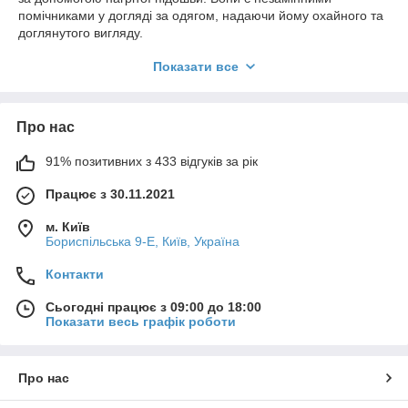
помічниками у догляді за одягом, надаючи йому охайного та
доглянутого вигляду.
Існує кілька основних типів прасок:
Показати все
1. Звичайні (парові) праски:
Принцип роботи:
Нагріта металева підошва
розгладжує тканину під тиском. Багато сучасних прасок
Про нас
також оснащені функцією пари, яка допомагає
розм'якшувати волокна тканини, роблячи процес
91% позитивних з 433 відгуків за рік
прасування більш ефективним та легким.
Працює з 30.11.2021
Основні характеристики:
Потужність:
Впливає на швидкість нагрівання
м. Київ
Бориспільська 9-Е, Київ, Україна
та кількість пари, що утворюється (зазвичай від
1000 до 3000 Вт).
Контакти
Матеріал підошви:
Нержавіюча сталь (міцна,
добре ковзає, але може прилипати), алюміній
Сьогодні працює з 09:00 до 18:00
(швидко нагрівається, легкий, але менш стійкий
Показати весь графік роботи
до подряпин), кераміка та металокераміка
(добре ковзають, рівномірно розподіляють тепло,
стійкі до подряпин), титан (міцний, стійкий до
Про нас
подряпин, добре ковзає).