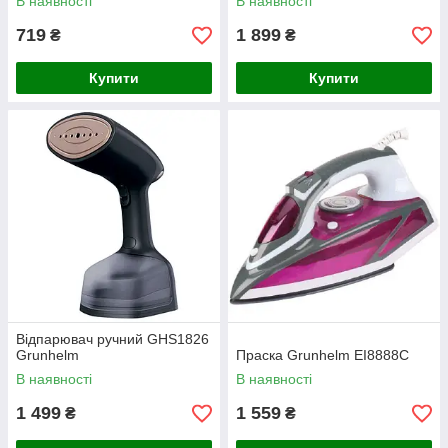
В наявності
В наявності
719
1 899
₴
₴
Купити
Купити
Відпарювач ручний GHS1826
Grunhelm
Праска Grunhelm EI8888C
В наявності
В наявності
1 499
1 559
₴
₴