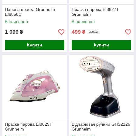
Парова праска Grunhelm
Праска парова EI8827T
EI8858С
Grunhelm
В наявності
В наявності
1 099
499
₴
₴
779 ₴
Купити
Купити
Праска парова EI8829T
Відпарювач ручний GHS2126
Grunhelm
Grunhelm