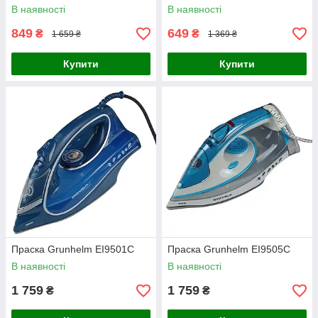
В наявності
В наявності
849
649
₴
₴
1 659 ₴
1 369 ₴
Купити
Купити
Праска Grunhelm EI9501С
Праска Grunhelm EI9505С
В наявності
В наявності
1 759
1 759
₴
₴