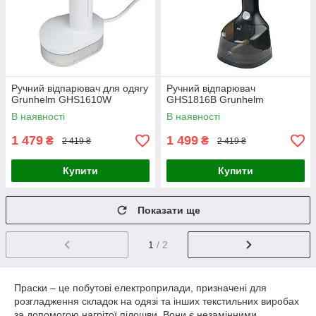
Ручний відпарювач для одягу
Ручний відпарювач
Grunhelm GHS1610W
GHS1816B Grunhelm
В наявності
В наявності
1 479
1 499
₴
₴
2 419 ₴
2 419 ₴
Купити
Купити
Показати ще
1
/ 2
Праски – це побутові електроприлади, призначені для
розгладження складок на одязі та інших текстильних виробах
за допомогою нагрітої підошви. Вони є незамінними