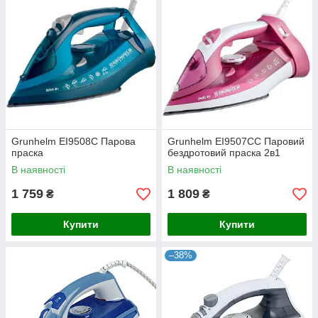
Grunhelm ЕІ9508С Парова
Grunhelm ЕІ9507СС Паровий
праска
бездротовий праска 2в1
В наявності
В наявності
1 759
1 809
₴
₴
Купити
Купити
–38%