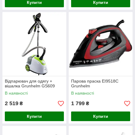
Купити
Купити
Відпарювач для одягу +
Парова праска ЕІ9518С
вішалка Grunhelm GS609
Grunhelm
В наявності
В наявності
2 519
1 799
₴
₴
Купити
Купити