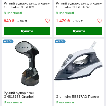
Ручний відпарювач для одягу
Ручний відпарювач для одягу
Grunhelm GHS1103
Grunhelm GHS1610W
В наявності
В наявності
849
1 479
₴
₴
1 659 ₴
2 419 ₴
Купити
Купити
–38%
–38%
Ручний відпарювач
GHS1816B Grunhelm
Grunhelm EI8817AG Праска
В наявності
В наявності