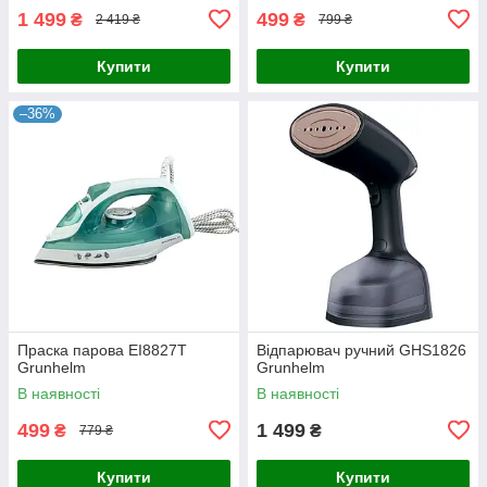
1 499
499
₴
₴
2 419 ₴
799 ₴
Купити
Купити
–36%
Праска парова EI8827T
Відпарювач ручний GHS1826
Grunhelm
Grunhelm
В наявності
В наявності
499
1 499
₴
₴
779 ₴
Купити
Купити