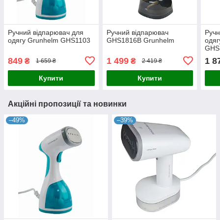
Ручний відпарювач для
Ручний відпарювач
Ручн
одягу Grunhelm GHS1103
GHS1816B Grunhelm
одяг
GHS
849
1 499
1 8
₴
₴
1 659 ₴
2 419 ₴
Купити
Купити
Акційні пропозиції та новинки
–49%
–39%