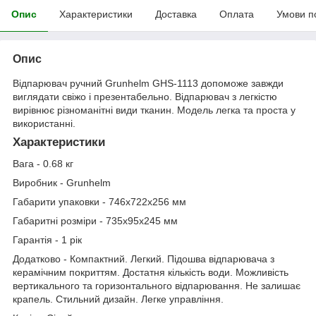
Опис
Характеристики
Доставка
Оплата
Умови п
Опис
Відпарювач ручний Grunhelm GHS-1113 допоможе завжди
виглядати свіжо і презентабельно. Відпарювач з легкістю
вирівнює різноманітні види тканин. Модель легка та проста у
використанні.
Характеристики
Вага - 0.68 кг
Виробник - Grunhelm
Габарити упаковки - 746х722х256 мм
Габаритні розміри - 735х95х245 мм
Гарантія - 1 рік
Додатково - Компактний. Легкий. Підошва відпарювача з
керамічним покриттям. Достатня кількість води. Можливість
вертикального та горизонтального відпарювання. Не залишає
крапель. Стильний дизайн. Легке управління.