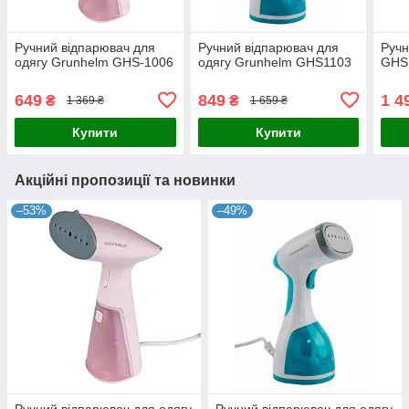
Ручний відпарювач для
Ручний відпарювач для
Ручн
одягу Grunhelm GHS-1006
одягу Grunhelm GHS1103
GHS
649
849
1 4
₴
₴
1 369 ₴
1 659 ₴
Купити
Купити
Акційні пропозиції та новинки
–53%
–49%
Ручний відпарювач для одягу
Ручний відпарювач для одягу