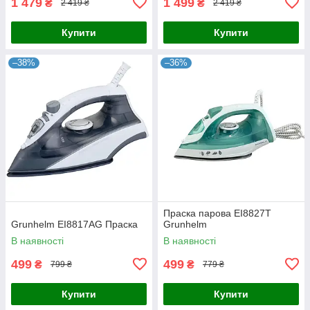
1 479
1 499
₴
₴
2 419 ₴
2 419 ₴
Купити
Купити
–38%
–36%
Праска парова EI8827T
Grunhelm EI8817AG Праска
Grunhelm
В наявності
В наявності
499
499
₴
₴
799 ₴
779 ₴
Купити
Купити