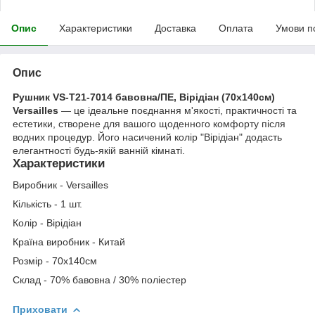
Опис
Характеристики
Доставка
Оплата
Умови п
Опис
Рушник VS-T21-7014 бавовна/ПЕ, Вірідіан (70х140см)
Versailles
— це ідеальне поєднання м'якості, практичності та
естетики, створене для вашого щоденного комфорту після
водних процедур. Його насичений колір "Вірідіан" додасть
елегантності будь-якій ванній кімнаті.
Характеристики
Виробник - Versailles
Кількість - 1 шт.
Колір - Вірідіан
Країна виробник - Китай
Розмір - 70х140см
Склад - 70% бавовна / 30% поліестер
Приховати