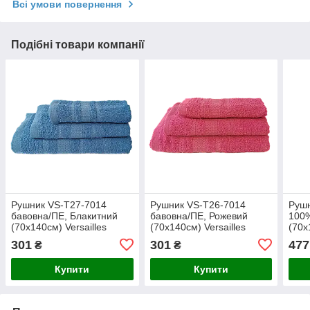
Всі умови повернення
Подібні товари компанії
Рушник VS-T27-7014
Рушник VS-T26-7014
Рушн
бавовна/ПЕ, Блакитний
бавовна/ПЕ, Рожевий
100%
(70х140см) Versailles
(70х140см) Versailles
(70х
301
301
477
₴
₴
Купити
Купити