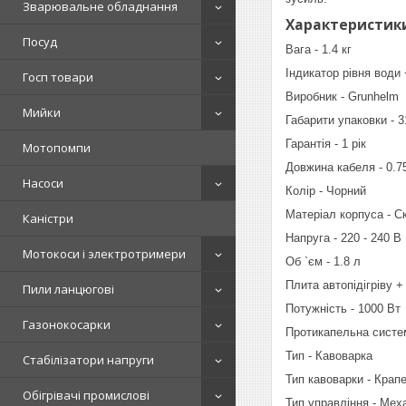
Зварювальне обладнання
Характеристик
Посуд
Вага - 1.4 кг
Індикатор рівня води 
Госп товари
Виробник - Grunhelm
Мийки
Габарити упаковки - 
Гарантія - 1 рік
Мотопомпи
Довжина кабеля - 0.7
Насоси
Колір - Чорний
Матеріал корпуса - С
Каністри
Напруга - 220 - 240 В
Мотокоси і электротримери
Об `єм - 1.8 л
Плита автопідігріву +
Пили ланцюгові
Потужність - 1000 Вт
Газонокосарки
Протикапельна систе
Тип - Кавоварка
Стабілізатори напруги
Тип кавоварки - Крап
Обігрівачі промислові
Тип управління - Мех