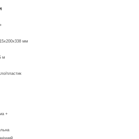
и
+
315х200х338 мм
5 м
кло/пластик
ма +
ельна
анічний