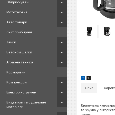
Обприскувачі
Мототехніка
Авто товари
Снігоприбирачі
Тачки
Бетономішалки
Аграрна техніка
Корморізки
Компресори
Опис
Харак
Електроінструмент
Видаткові та будівельні
Крапельна кавовар
матеріали
та зручна у використ
зусиль.