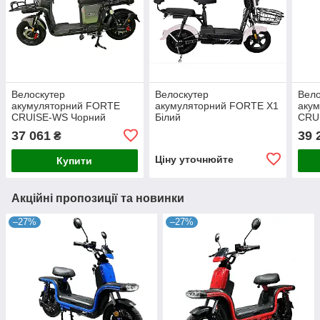
Велоскутер
Велоскутер
Вело
акумуляторний FORTE
акумуляторний FORTE X1
аку
CRUISE-WS Чорний
Білий
CRU
37 061
39 
₴
Ціну уточнюйте
Купити
Акційні пропозиції та новинки
–27%
–27%