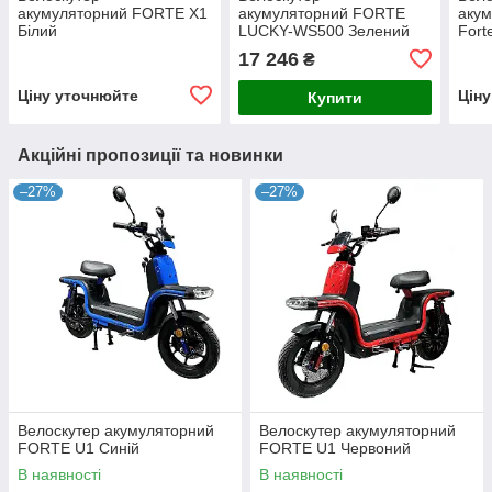
акумуляторний FORTE X1
акумуляторний FORTE
акум
Білий
LUCKY-WS500 Зелений
Fort
17 246
₴
Ціну уточнюйте
Цін
Купити
Акційні пропозиції та новинки
–27%
–27%
Велоскутер акумуляторний
Велоскутер акумуляторний
FORTE U1 Синій
FORTE U1 Червоний
В наявності
В наявності