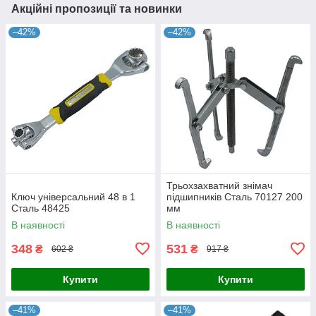
Акційні пропозиції та новинки
–42%
–42%
Трьохзахватний знімач
Ключ універсальний 48 в 1
підшипників Сталь 70127 200
Сталь 48425
мм
В наявності
В наявності
348
531
₴
₴
602 ₴
917 ₴
Купити
Купити
–41%
–41%