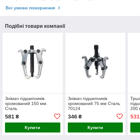
Всі умови повернення
Подібні товари компанії
Знімач підшипників
Знімач підшипників
Трьо
хромований 150 мм.
хромований 75 мм Сталь
підш
Сталь
70124
200
581
346
531
₴
₴
Купити
Купити