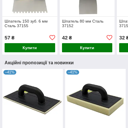
Шпатель 150 зуб. 6 мм
Шпатель 80 мм Сталь
Шпат
Сталь 37155
37152
371
57
42
32
₴
₴
Купити
Купити
Акційні пропозиції та новинки
–41%
–41%