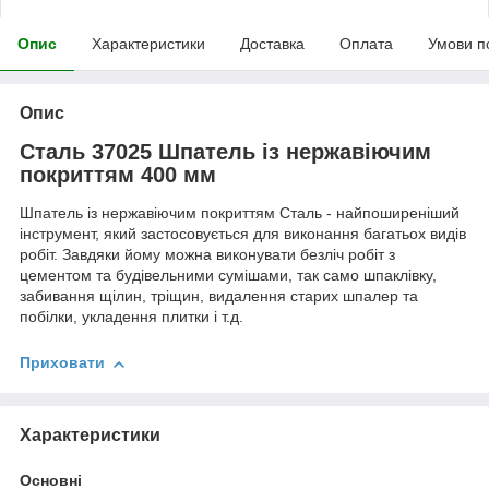
Опис
Характеристики
Доставка
Оплата
Умови п
Опис
Сталь 37025 Шпатель із нержавіючим
покриттям 400 мм
Шпатель із нержавіючим покриттям Сталь - найпоширеніший
інструмент, який застосовується для виконання багатьох видів
робіт. Завдяки йому можна виконувати безліч робіт з
цементом та будівельними сумішами, так само шпаклівку,
забивання щілин, тріщин, видалення старих шпалер та
побілки, укладення плитки і т.д.
Приховати
Характеристики
Основні