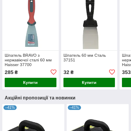
Шпатель BRAVO з
Шпатель 60 мм Сталь
Шпа
нержавіючої сталі 60 мм
37151
нерж
Haisser 37700
Hais
285
32
353
₴
₴
Купити
Купити
Акційні пропозиції та новинки
–41%
–41%