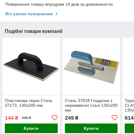
Повернення товару впродовж 14 днів за домовленістю
Всі умови повернення
Подібні товари компанії
Пластикова терка Сталь
Сталь 37018 Гладилка з
Терк
37173, 140х280 мм
нержавіючої сталі 130х280
CLA
мм
130х
Hais
144
249
614
₴
₴
245 ₴
Купити
Купити