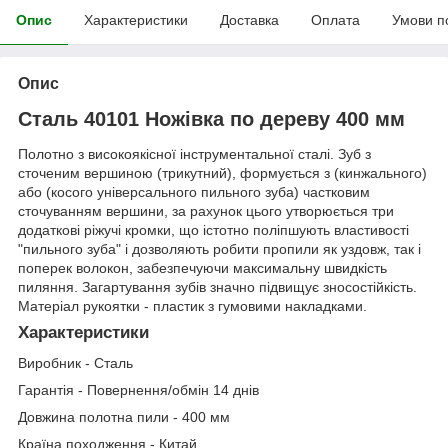
Опис
Характеристики
Доставка
Оплата
Умови п
Опис
Сталь 40101 Ножівка по дереву 400 мм
Полотно з високоякісної інструментальної сталі. Зуб з
сточеним вершиною (трикутний), формується з (кинжального)
або (косого універсального пильного зуба) частковим
сточуванням вершини, за рахунок цього утворюється три
додаткові ріжучі кромки, що істотно поліпшують властивості
"пильного зуба" і дозволяють робити пропили як уздовж, так і
поперек волокон, забезпечуючи максимальну швидкість
пиляння. Загартування зубів значно підвищує зносостійкість.
Матеріал рукоятки - пластик з гумовими накладками.
Характеристики
Виробник - Сталь
Гарантія - Повернення/обмін 14 днів
Довжина полотна пили - 400 мм
Країна походження - Китай