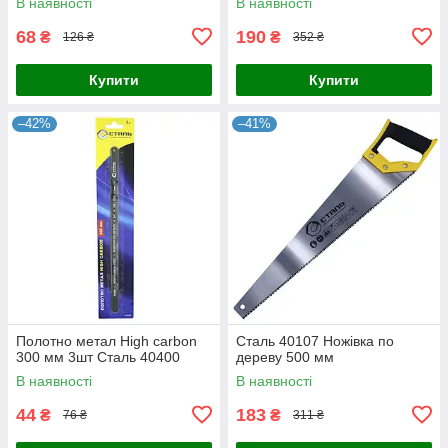
В наявності
В наявності
68
190
₴
₴
126 ₴
352 ₴
Купити
Купити
–42%
–41%
Полотно метал High carbon
Сталь 40107 Ножівка по
300 мм 3шт Сталь 40400
дереву 500 мм
В наявності
В наявності
44
183
₴
₴
76 ₴
311 ₴