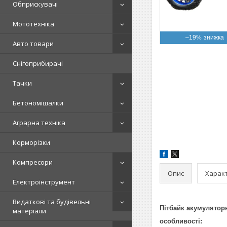
Обприскувачі
Мототехніка
–19%
Авто товари
Снігоприбирачі
Тачки
Бетономішалки
Аграрна техніка
Корморізки
Компресори
Опис
Харак
Електроінструмент
Видаткові та будівельні
Пітбайк акумулятор
матеріали
особливості: