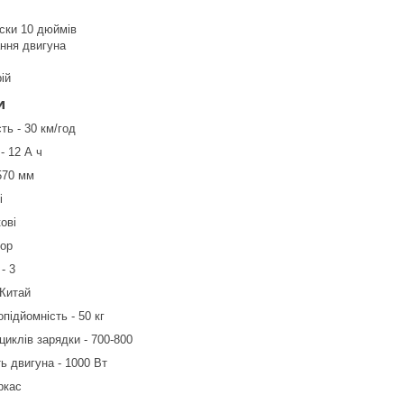
ски 10 дюймів
ання двигуна
ій
и
ь - 30 км/год
- 12 А ч
570 мм
і
ові
ор
- 3
 Китай
ідйомність - 50 кг
циклів зарядки - 700-800
ь двигуна - 1000 Вт
ркас