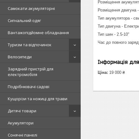
Розміщення акумулято
Самокати акумуляторні
Розміщення двигуна 
Тип акумулятора - св
Сигнальний одяг
Тип двигуна - Електр
Вантажопідйомне обладнання
Тип шин - 2.5-10"
Час до повного заряду
Туризм та відпочинок
Велосипеди
Інформація дл
Зарядний пристрій для
Ціна:
19 000 ₴
електромобіля
Подрібнювачі садові
Кущорізи та ножиці для трави
Дитячі товари
Акумулятори
Сонячні панелі