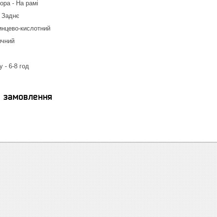
ра - На рамі
- Заднє
инцево-кислотний
ичний
 - 6-8 год
я замовлення