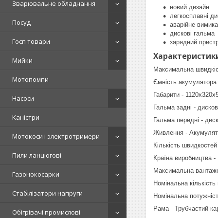
Зварювальне обладнання
новий дизайн
легкосплавні ди
Посуд
аварійне вимик
дискові гальма
Госп товари
зарядний пристр
Характеристик
Мийки
Максимальна швидкіст
Мотопомпи
Ємність акумулятора 
Габарити - 1120х320х
Насоси
Гальма задні - дисков
Каністри
Гальма передні - диск
Живлення - Акумулят
Мотокоси і электротримери
Кількість швидкостей 
Пили ланцюгові
Країна виробництва -
Максимальна вантажоп
Газонокосарки
Номінальна кількість 
Стабілізатори напруги
Номінальна потужніст
Рама - Трубчастий ка
Обігрівачі промислові