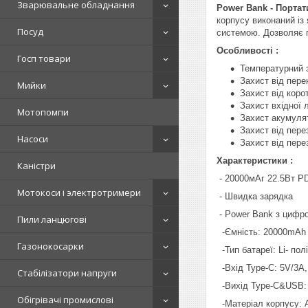
Зварювальне обладнання
Power Bank - Порта
корпусу виконаний із
Посуд
системою. Дозволяє п
Особливості :
Госп товари
Температурний 
Захист від пере
Мийки
Захист від коро
Захист вхідної л
Мотопомпи
Захист акумуля
Захист від пер
Насоси
Захист від пер
Характеристики :
Каністри
- 20000мAг 22.5Вт P
Мотокоси і электротримери
- Швидка зарядка
- Power Bank з цифр
Пили ланцюгові
-Ємність: 20000mAh
Газонокосарки
-Тип батареї: Li- пол
-Вхід Type-C: 5V/3A,
Стабілізатори напруги
-Вихід Type-C&USB: 
Обігрівачі промислові
-Матеріал корпусу: