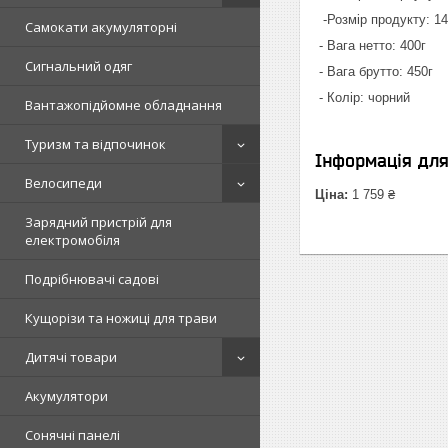
-Розмір продукту: 14
Самокати акумуляторні
- Вага нетто: 400г
Сигнальний одяг
- Вага брутто: 450г
- Колір: чорний
Вантажопідйомне обладнання
Туризм та відпочинок
Інформація дл
Велосипеди
Ціна:
1 759 ₴
Зарядний пристрій для
електромобіля
Подрібнювачі садові
Кущорізи та ножиці для трави
Дитячі товари
Акумулятори
Сонячні панелі