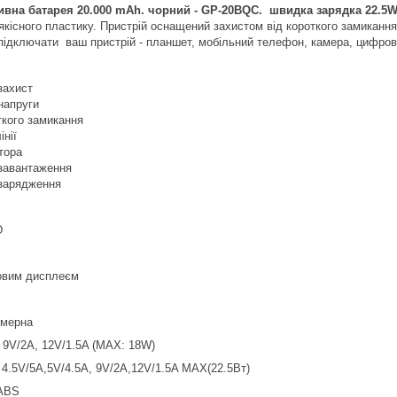
тивна батарея 20.000 mAh. чорний - GP-20BQC. швидка зарядка 22
 якісного пластику. Пристрій оснащений захистом від короткого замика
ідключати ваш пристрій - планшет, мобільний телефон, камера, цифров
захист
напруги
ткого замикання
інії
тора
езавантаження
езарядження
D
овим дисплеєм
імерна
 9V/2A, 12V/1.5A (MAX: 18W)
4.5V/5A,5V/4.5A, 9V/2A,12V/1.5A MAX(22.5Вт)
 ABS