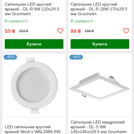
Cвітильник LED круглий
Cвітильник LED круглий
врізний - DL-R 9W 120х29.5
врізний - DL-R 18W 170х29.5
мм Grunhelm
мм Grunhelm
В наявності
В наявності
55
99
₴
₴
103 ₴
180 ₴
Купити
Купити
–45%
–44%
Cвітильник LED квадратний
LED світильник круглий
врізний - DL-S 9W
врізний Work's WAL2086-6W
145х145хх29.5 мм Grunhelm