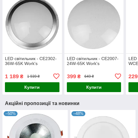
LED світильник - CE2302-
LED світильник - CE2007-
LED 
36W-65K Work's
24W-65K Work's
WCE
1 189
399
229
₴
₴
1 939 ₴
649 ₴
Купити
Купити
Акційні пропозиції та новинки
–50%
–48%