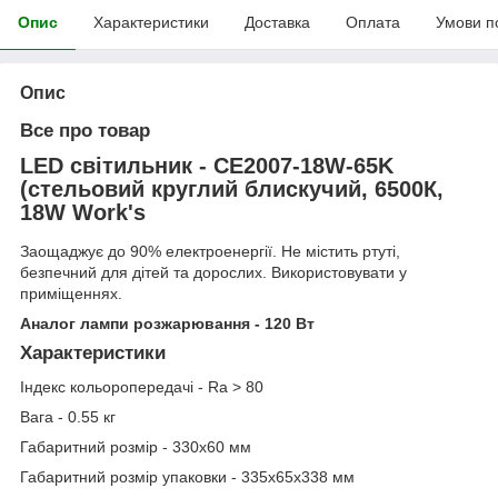
Опис
Характеристики
Доставка
Оплата
Умови п
Опис
Все про товар
LED світильник - CE2007-18W-65K
(стельовий круглий блискучий, 6500К,
18W
Work's
Заощаджує до 90% електроенергії. Не містить ртуті,
безпечний для дітей та дорослих. Використовувати у
приміщеннях.
Аналог лампи розжарювання - 120 Вт
Характеристики
Індекс кольоропередачі - Ra > 80
Вага - 0.55 кг
Габаритний розмір - 330х60 мм
Габаритний розмір упаковки - 335х65х338 мм