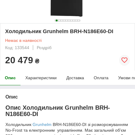
Холодильник Grunhelm BRH-N186E60-DI
Немає в наявності
Код: 133544
Роздріб
20 479
₴
Опис
Характеристики
Доставка
Оплата
Умови п
Опис
Опис Холодильник Grunhelm BRH-
N186E60-DI
Холодильник
Grunhelm
BRH-N186E60-DI зі розморожуванням
No-Frost та електронним управлінням. Має загальний об'єм