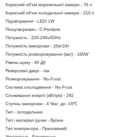
Корисний об'єм морозильної камери - 76 л
Корисний об'єм холодильної камери - 210 л
Підсвічування - LED/ 1W
Піноутворювач - C-Pentane
Потужність - 220-240v/50Hz
Потужність заморозки - 10кг/24г
Потужність розморожування (ват) - 160W
Рівень шуму - 40 Дб
Реверсивні двері - так
Розморожування - No-Frost
Система охолодження - No-Frost
Споживання енергії (кВт/рік) - 292
Ступінь заморозки - 4 Star: до -18℃
Тип - холодильник
Тип і матеріал ручки - Врізна
Тип компресора - Прихований
Управління - Електронне