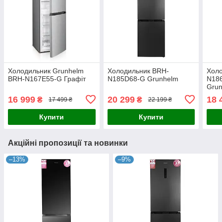
Холодильник Grunhelm
Холодильник BRH-
Хол
BRH-N167E55-G Графiт
N185D68-G Grunhelm
N186
Gru
16 999
20 299
18 
₴
₴
17 499 ₴
22 199 ₴
Купити
Купити
Акційні пропозиції та новинки
–13%
–9%