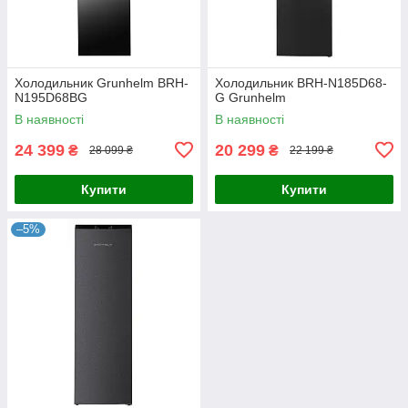
Холодильник Grunhelm BRH-
Холодильник BRH-N185D68-
N195D68BG
G Grunhelm
В наявності
В наявності
24 399
20 299
₴
₴
28 099 ₴
22 199 ₴
Купити
Купити
–5%