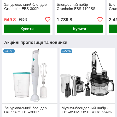
Занурювальний блендер
Блендерний набір
Блен
Grunhelm EBS-300P
Grunhelm EBS-1102SS
Gru
549
1 739
2 4
₴
₴
939 ₴
Купити
Купити
Акційні пропозиції та новинки
–42%
–22%
Занурювальний блендер
Мульти-блендерний набір -
Grunhelm EBS-300P
EBS-850МС 850 Вт Grunhelm