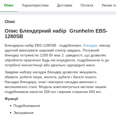
Опис
Характеристики
Доставка
Оплата
Умови п
Опис
Опис Блендерний набір Grunhelm EBS-
1280SB
Блендерна набір EBS-1280SB - подрібнювач,
блендер
, міксер
здатний виконувати широкий спектр завдань. Потужний
блендер потужністю 1200 Вт має 2 швидкості, що дозволяє
обробляти практично будь-які інгредієнти, подрібнюючи їх до
потрібної консистенції або ідеально однорідної маси.
Завдяки набору насадок блендер дозволяє змішувати,
збивати, робити пюре, молоти, рубати і багато іншого.
Насадка блендера, ножі і міксерна насадка виконані з
високоякісної сталі. Модель комплектується місткою чашею
подрібнювача ємністю 500 мл і мірним стаканом 600 мл.
Функції
Подрібнювання
Змішування