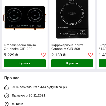
Інфрачервона плита
Інфрачервона плита
Інфр
Grunhelm GIR-202
Grunhelm GIR-809
814
5 229
2 139
1 4
₴
₴
Купити
Купити
Про нас
91% позитивних з 433 відгуків за рік
Працює з 30.11.2021
м. Київ