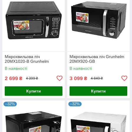
Мікрохвильова піч
Мікрохвильова піч Grunhelm
20MX1020-B Grunhelm
20MX920-GB
В наявності
В наявності
2 699
3 099
₴
₴
4 399 ₴
4 849 ₴
Купити
Купити
–32%
–32%