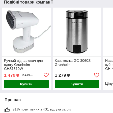
Подібні товари компанії
Ручний відпарювач для
Кавомолка GС-3060S
Наса
одягу Grunhelm
Grunhelm
зубн
GHS1610W
GH-4
1 479
1 279
₴
₴
2 419 ₴
Цін
Купити
Купити
Про нас
91% позитивних з 431 відгука за рік