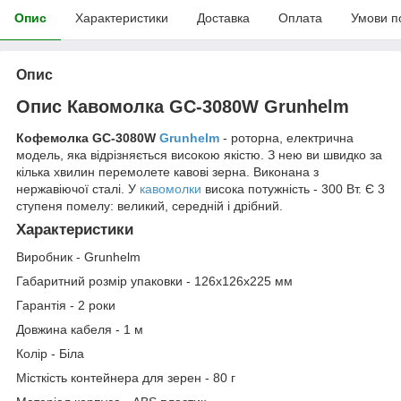
Опис
Характеристики
Доставка
Оплата
Умови п
Опис
Опис Кавомолка GС-3080W Grunhelm
Кофемолка
GС-3080W
Grunhelm
- роторна, електрична
модель, яка відрізняється високою якістю. З нею ви швидко за
кілька хвилин перемолете кавові зерна. Виконана з
нержавіючої сталі. У
кавомолки
висока потужність - 300 Вт. Є 3
ступеня помелу: великий, середній і дрібний.
Характеристики
Виробник - Grunhelm
Габаритний розмір упаковки - 126х126х225 мм
Гарантія - 2 роки
Довжина кабеля - 1 м
Колір - Біла
Місткість контейнера для зерен - 80 г