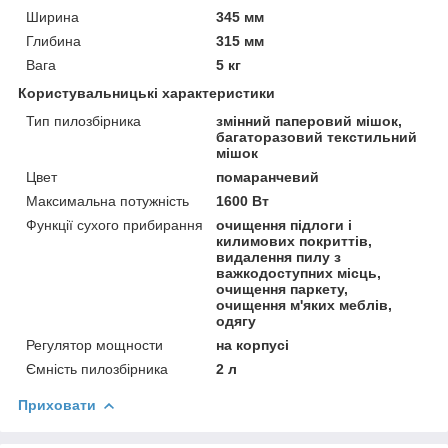
Ширина
345 мм
Глибина
315 мм
Вага
5 кг
Користувальницькі характеристики
Тип пилозбірника
змінний паперовий мішок,
багаторазовий текстильний
мішок
Цвет
помаранчевий
Максимальна потужність
1600 Вт
Функції сухого прибирання
очищення підлоги і
килимових покриттів,
видалення пилу з
важкодоступних місць,
очищення паркету,
очищення м'яких меблів,
одягу
Регулятор мощности
на корпусі
Ємність пилозбірника
2 л
Приховати