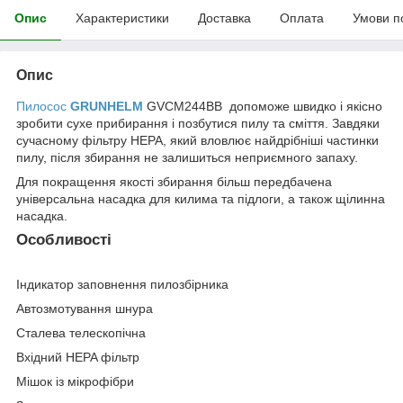
Опис
Характеристики
Доставка
Оплата
Умови п
Опис
Пилосос
GRUNHELM
GVCM244BB допоможе швидко і якісно
зробити сухе прибирання і позбутися пилу та сміття. Завдяки
сучасному фільтру HEPA, який вловлює найдрібніші частинки
пилу, після збирання не залишиться неприємного запаху.
Для покращення якості збирання більш передбачена
універсальна насадка для килима та підлоги, а також щілинна
насадка.
Особливості
Індикатор заповнення пилозбірника
Автозмотування шнура
Сталева телескопічна
Вхідний HEPA фільтр
Мішок із мікрофібри