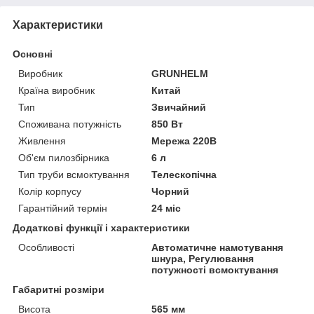
Характеристики
Основні
Виробник
GRUNHELM
Країна виробник
Китай
Тип
Звичайний
Споживана потужність
850 Вт
Живлення
Мережа 220В
Об'єм пилозбірника
6 л
Тип труби всмоктування
Телескопічна
Колір корпусу
Чорний
Гарантійний термін
24 міс
Додаткові функції і характеристики
Особливості
Автоматичне намотування
шнура, Регулювання
потужності всмоктування
Габаритні розміри
Висота
565 мм