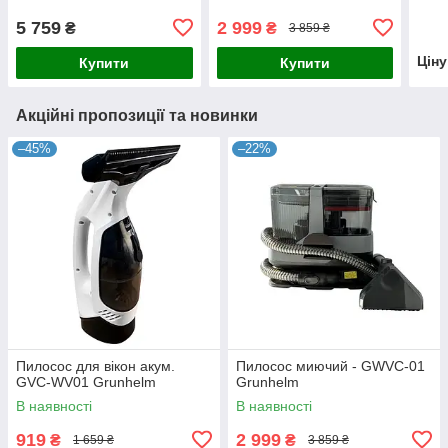
5 759
2 999
₴
₴
3 859 ₴
Цін
Купити
Купити
Акційні пропозиції та новинки
–45%
–22%
Пилосос для вікон акум.
Пилосос миючий - GWVC-01
GVC-WV01 Grunhelm
Grunhelm
В наявності
В наявності
919
2 999
₴
₴
1 659 ₴
3 859 ₴