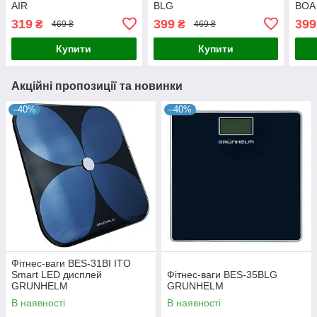
AIR
BLG
BOA
319
399
399
₴
₴
469 ₴
469 ₴
Купити
Купити
Акційні пропозиції та новинки
–40%
–40%
Фітнес-ваги BES-31BI ITO
Smart LED дисплей
Фітнес-ваги BES-35BLG
GRUNHELM
GRUNHELM
В наявності
В наявності