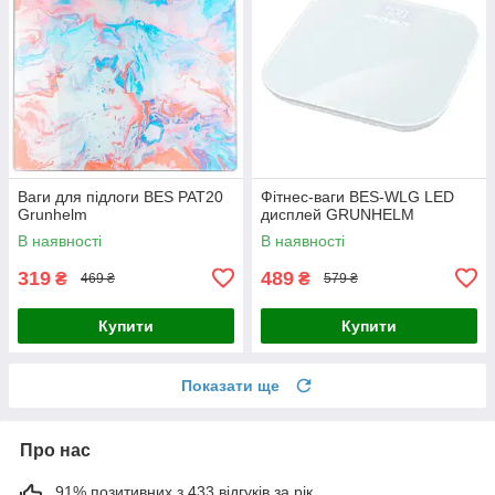
Ваги для підлоги BES PAT20
Фітнес-ваги BES-WLG LED
Grunhelm
дисплей GRUNHELM
В наявності
В наявності
319
489
₴
₴
469 ₴
579 ₴
Купити
Купити
Показати ще
Про нас
91% позитивних з 433 відгуків за рік