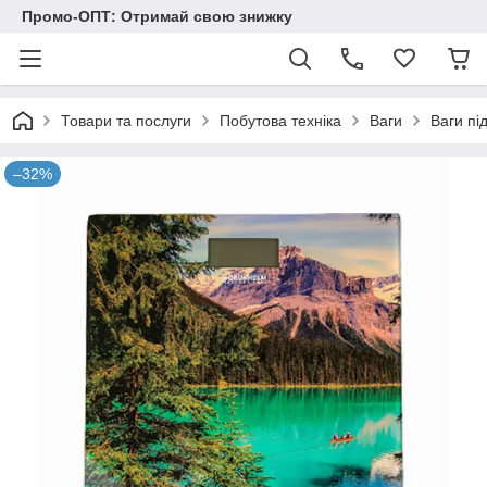
Промо-ОПТ: Отримай свою знижку
Товари та послуги
Побутова техніка
Ваги
Ваги пі
–32%