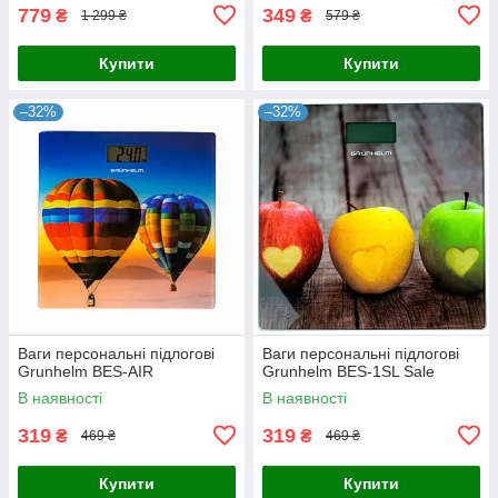
779
349
₴
₴
1 299 ₴
579 ₴
Купити
Купити
–32%
–32%
Ваги персональні підлогові
Ваги персональні підлогові
Grunhelm BES-AIR
Grunhelm BES-1SL Sale
В наявності
В наявності
319
319
₴
₴
469 ₴
469 ₴
Купити
Купити