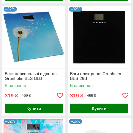
–32%
–32%
Ваги персональні підлогові
Ваги електронні Grunhelm
Grunhelm BES-BLB
BES-26B
В наявності
В наявності
319
319
₴
₴
469 ₴
469 ₴
Купити
Купити
–32%
–16%