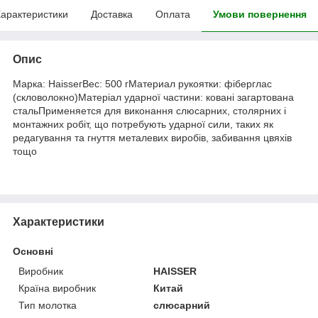
арактеристики
Доставка
Оплата
Умови повернення
Опис
Марка: НаіѕѕегВес: 500 гМатериал рукоятки: фіберглас
(скловолокно)Матеріал ударної частини: ковані загартована
стальПрименяется для виконання слюсарних, столярних і
монтажних робіт, що потребують ударної сили, таких як
редагування та гнуття металевих виробів, забивання цвяхів
тощо
Характеристики
Основні
Виробник
HAISSER
Країна виробник
Китай
Тип молотка
слюсарний