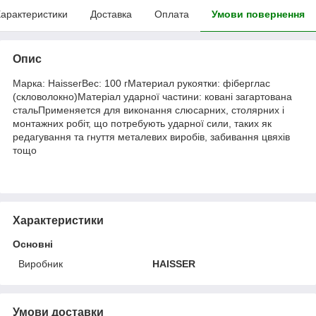
арактеристики
Доставка
Оплата
Умови повернення
Опис
Марка: НаіѕѕегВес: 100 гМатериал рукоятки: фіберглас
(скловолокно)Матеріал ударної частини: ковані загартована
стальПрименяется для виконання слюсарних, столярних і
монтажних робіт, що потребують ударної сили, таких як
редагування та гнуття металевих виробів, забивання цвяхів
тощо
Характеристики
Основні
Виробник
HAISSER
Умови доставки