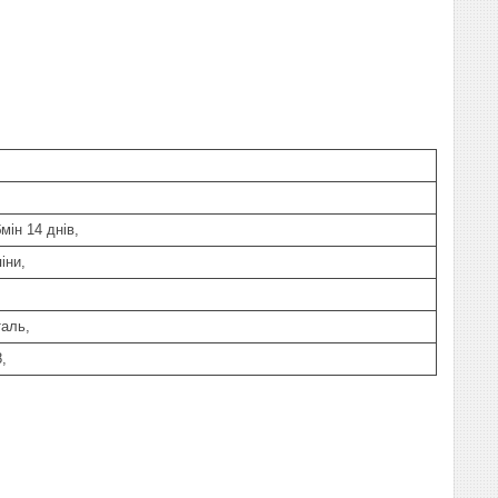
мін 14 днів,
іни,
аль,
8,