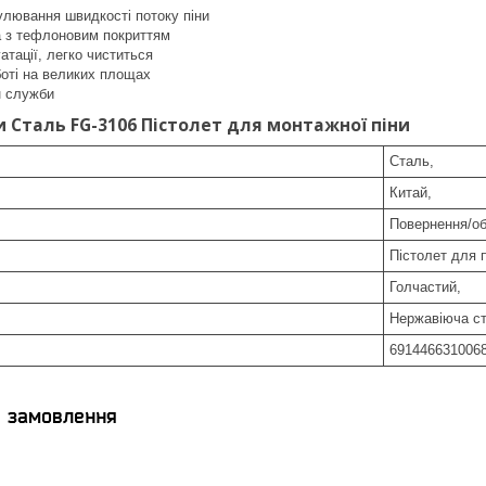
улювання швидкості потоку піни
а з тефлоновим покриттям
атації, легко чиститься
боті на великих площах
н служби
 Сталь FG-3106 Пістолет для монтажної піни
Сталь,
Китай,
Повернення/об
Пістолет для п
Голчастий,
Нержавіюча ст
691446631006
я замовлення