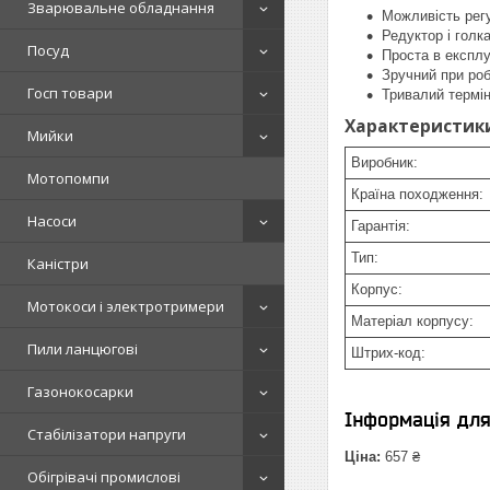
Зварювальне обладнання
Можливість рег
Редуктор і голк
Посуд
Проста в експлу
Зручний при ро
Госп товари
Тривалий термі
Характеристики
Мийки
Виробник:
Мотопомпи
Країна походження:
Насоси
Гарантія:
Тип:
Каністри
Корпус:
Мотокоси і электротримери
Матеріал корпусу:
Пили ланцюгові
Штрих-код:
Газонокосарки
Інформація дл
Стабілізатори напруги
Ціна:
657 ₴
Обігрівачі промислові