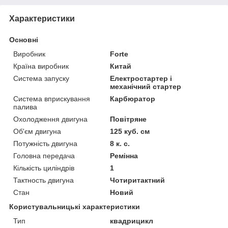
Характеристики
Основні
Виробник
Forte
Країна виробник
Китай
Система запуску
Електростартер і
механічний стартер
Система вприскування
Карбюратор
палива
Охолодження двигуна
Повітряне
Об'єм двигуна
125 куб. см
Потужність двигуна
8 к. с.
Головна передача
Ремінна
Кількість циліндрів
1
Тактность двигуна
Чотиритактний
Стан
Новий
Користувальницькі характеристики
Тип
квадрицикл