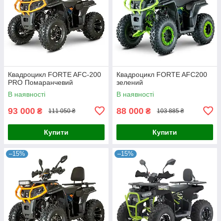
Квадроцикл FORTE AFC-200
Квадроцикл FORTE AFC200
PRO Помаранчевий
зелений
В наявності
В наявності
93 000
88 000
₴
₴
111 050 ₴
103 885 ₴
Купити
Купити
–15%
–15%