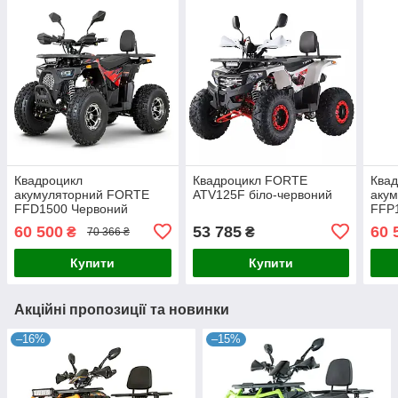
Квадроцикл
Квадроцикл FORTE
Ква
акумуляторний FORTE
ATV125F біло-червоний
аку
FFD1500 Червоний
FFP
60 500
53 785
60 
₴
₴
70 366 ₴
Купити
Купити
Акційні пропозиції та новинки
–16%
–15%