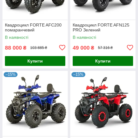
Квадроцикл FORTE AFC200
Квадроцикл FORTE AFN125
помаранчевий
PRO Зелений
В наявності
В наявності
88 000
49 000
₴
₴
103 885 ₴
57 316 ₴
Купити
Купити
–15%
–15%