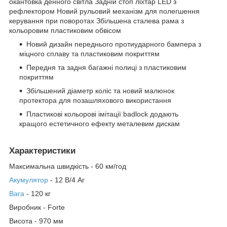
окантовка денного світла Задній стоп ліхтар LED з
рефлектором Новий рульовий механізм для полегшення
керування при поворотах Збільшена сталева рама з
кольоровим пластиковим обвісом
Новий дизайн переднього протиударного бампера з
міцного сплаву та пластиковим покриттям
Передня та задня багажні полиці з пластиковим
покриттям
Збільшений діаметр коліс та новий малюнок
протектора для позашляхового використання
Пластикові кольорові імітації badlock додають
кращого естетичного ефекту металевим дискам
Характеристики
Максимальна швидкість - 60 км/год
Акумулятор
- 12 В/4 Аг
Вага
- 120 кг
Виробник - Forte
Висота - 970 мм