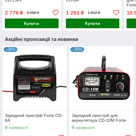
Fort
2 776
1 261
10 
₴
₴
3 966 ₴
1 802 ₴
Купити
Купити
Акційні пропозиції та новинки
–30%
–30%
Зарядний пристрій Forte CD-
Зарядний пристрій для
6A
акумулятора CD-10M Forte
В наявності
В наявності