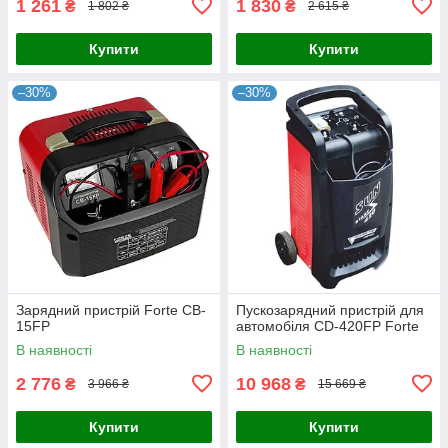
1 261
1 830
₴
₴
1 802 ₴
2 615 ₴
Купити
Купити
–30%
–30%
Зарядний пристрій Forte CB-
Пускозарядний пристрій для
15FP
автомобіля CD-420FP Forte
В наявності
В наявності
2 776
10 968
₴
₴
3 966 ₴
15 669 ₴
Купити
Купити