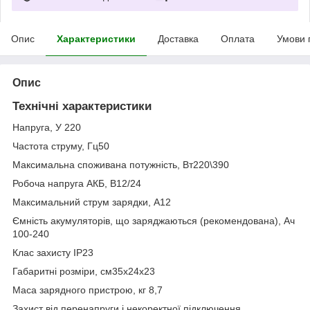
Опис
Характеристики
Доставка
Оплата
Умови 
Опис
Технічні характеристики
Напруга, У 220
Частота струму, Гц50
Максимальна споживана потужність, Вт220\390
Робоча напруга АКБ, В12/24
Максимальний струм зарядки, А12
Ємність акумуляторів, що заряджаються (рекомендована), Ач
100-240
Клас захисту IP23
Габаритні розміри, см35х24х23
Маса зарядного пристрою, кг 8,7
Захист від перенапруги і некоректної підключення