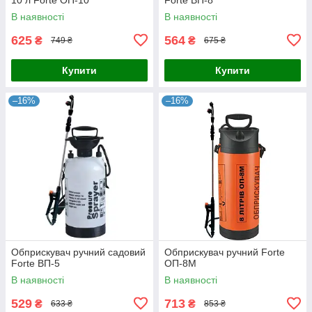
В наявності
В наявності
625
564
₴
₴
749 ₴
675 ₴
Купити
Купити
–16%
–16%
Обприскувач ручний садовий
Обприскувач ручний Forte
Forte ВП-5
ОП-8М
В наявності
В наявності
529
713
₴
₴
633 ₴
853 ₴