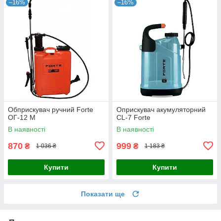
–16%
–16%
Обприскувач ручний Forte
Оприскувач акумуляторний
ОГ-12 М
CL-7 Forte
В наявності
В наявності
870
999
₴
₴
1 036 ₴
1 183 ₴
Купити
Купити
Показати ще