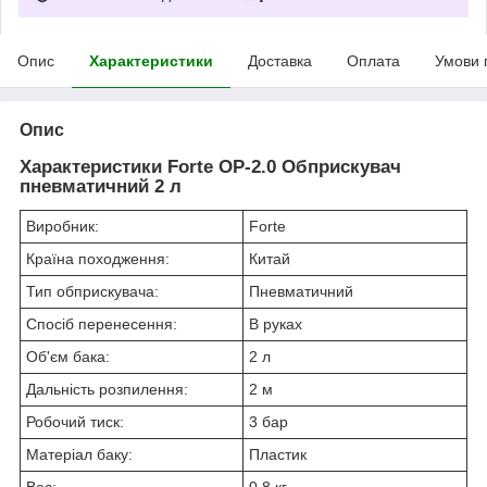
Опис
Характеристики
Доставка
Оплата
Умови 
Опис
Характеристики Forte ОР-2.0 Обприскувач
пневматичний 2 л
Виробник:
Forte
Країна походження:
Китай
Тип обприскувача:
Пневматичний
Спосіб перенесення:
В руках
Об'єм бака:
2 л
Дальність розпилення:
2 м
Робочий тиск:
3 бар
Матеріал баку:
Пластик
Вес:
0.8 кг