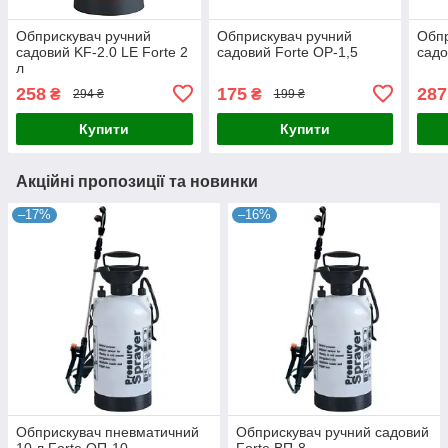
Обприскувач ручний
Обприскувач ручний
Обпр
садовий KF-2.0 LE Forte 2
садовий Forte ОР-1,5
садо
л
258
175
287
₴
₴
294 ₴
199 ₴
Купити
Купити
Акційні пропозиції та новинки
–17%
–16%
Обприскувач пневматичний
Обприскувач ручний садовий
10 л Forte ОП-10
Forte ВП-8