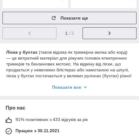
Показати ще
1
/ 2
Ліска у бухтах
(також відома як тримерна жилка або корд)
— це витратний матеріал для ріжучих головок електричних
тримерів та бензинових мотокіс. На відміну від ліски, що
продається у невеликих блістерах або намотаною на шпулі,
ліска у бухтах постачається у великих рулонах (бухтах) різної
довжини (наприклад, 100 м, 200 м, 500 м). Це робить її більш
Показати все
економічним та практичним вибором для користувачів, які
регулярно косять траву та мають великі обсяги робіт.
Основні переваги ліски у бухтах:
Про нас
Економічність:
Купівля ліски у бухтах значно
дешевша у перерахунку на метр, ніж придбання
91% позитивних з 433 відгуків за рік
невеликих намоток. Це особливо вигідно для
інтенсивного використання.
Працює з 30.11.2021
Зручність:
Забезпечує постійний запас ліски, що