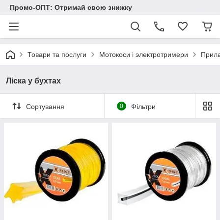
Промо-ОПТ: Отримай свою знижку
Товари та послуги
Мотокоси і электротримери
Прила
Ліска у бухтах
Сортування
0
Фільтри