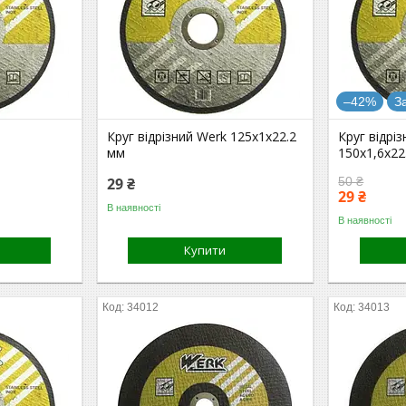
–42%
З
Круг відрізний Werk 125х1х22.2
Круг відрі
мм
150х1,6х22
29 ₴
50 ₴
29 ₴
В наявності
В наявності
Купити
34012
34013