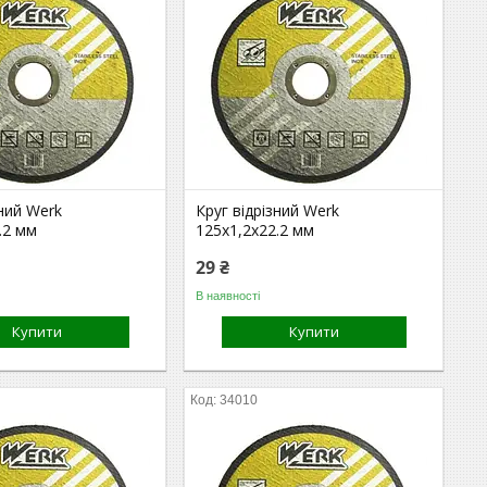
зний Werk
Круг відрізний Werk
.2 мм
125х1,2х22.2 мм
29 ₴
В наявності
Купити
Купити
34010