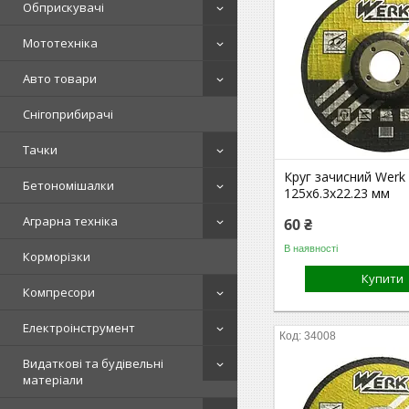
Обприскувачі
Мототехніка
Авто товари
Снігоприбирачі
Тачки
Круг зачисний Werk
Бетономішалки
125х6.3х22.23 мм
Аграрна техніка
60 ₴
В наявності
Корморізки
Купити
Компресори
Електроінструмент
34008
Видаткові та будівельні
матеріали