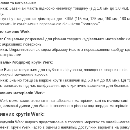
лини та нагріванням.
ики:
Зазвичай мають відносно невелику товщину (від 1.0 мм до 3.0 мм),
лу.
тупні у стандартних діаметрах для КШМ (115 мм, 125 мм, 150 мм, 180 м
 робить їх сумісними з переважною більшістю "болгарок".
 по каменю Werk:
я:
Спеціально розроблені для різання твердих будівельних матеріалів: бет
х абразивних поверхонь.
ики:
Відрізняються складом абразиву (часто з переважанням карбіду кре
матеріалами.
вальні/обдирні) круги Werk:
я:
Використовуються для грубого шліфування, зачищення зварних швів, в
оверхні металевих виробів.
ики:
Значно товщі за відрізні круги (зазвичай від 5.0 мм до 8.0 мм). Ця т
кі виникають під час шліфування, що є критично важливим для безпеки
зивних матеріалів Werk:
erk може також включати інші абразивні матеріали, такі як
пелюсткові 
о,
алмазні диски
для більш інтенсивного різання надтвердих матеріалів.
ивних кругів Werk:
одукція Werk широко представлена в торгових мережах та онлайн-магази
мент:
Круги Werk часто є одним з найбільш доступних варіантів на ринк