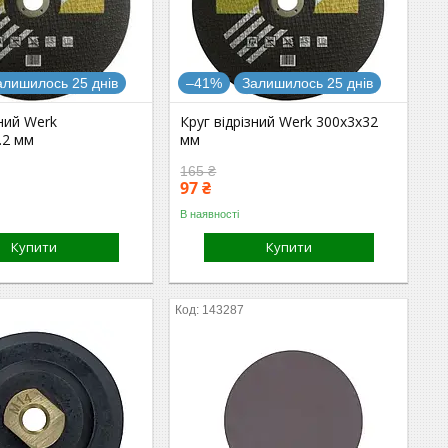
алишилось 25 днів
–41%
Залишилось 25 днів
зний Werk
Круг відрізний Werk 300х3х32
.2 мм
мм
165 ₴
97 ₴
В наявності
Купити
Купити
143287