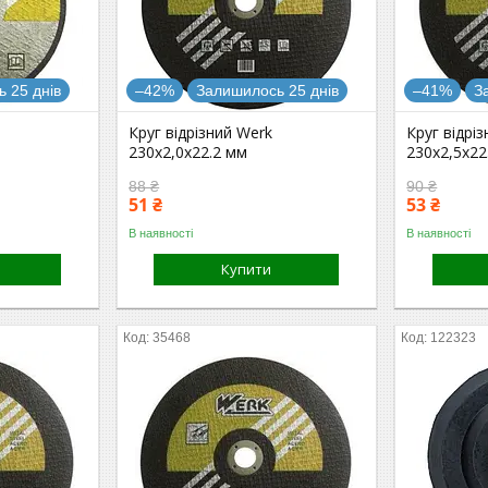
 25 днів
–42%
Залишилось 25 днів
–41%
З
Круг відрізний Werk
Круг відрі
230х2,0х22.2 мм
230х2,5х22
88 ₴
90 ₴
51 ₴
53 ₴
В наявності
В наявності
Купити
35468
122323