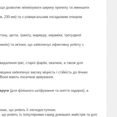
 що дозволяє мінімізувати ширину пропилу та зменшити
м, 230 мм) та з універсальним посадковим отвором
ону, цегли, граніту, мармуру, кераміки, тротуарної
мнію) та зв'язки, що забезпечує ефективну роботу з
идалення іржі, старої фарби, окалини, а також для
овщина забезпечує високу міцність і стійкість до бічних
. Вони мають посилене армування.
круги
(для фінішного шліфування та зняття задирок), а
нах, що робить її легкодоступною.
у, що робить їх популярними серед домашніх майстрів та для