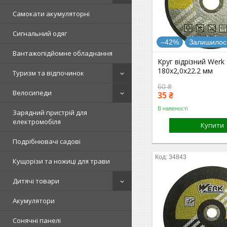
Самокати акумуляторні
Сигнальний одяг
–42%
Залишилось
Вантажопідйомне обладнання
Круг відрізний Werk
180х2,0х22.2 мм
Туризм та відпочинок
60 ₴
Велосипеди
35 ₴
В наявності
Зарядний пристрій для
електромобіля
Купити
Подрібнювачі садові
34843
Кущорізи та ножиці для трави
Дитячі товари
Акумулятори
Сонячні панелі