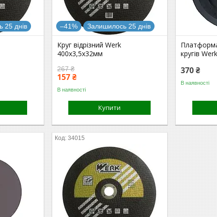
 25 днів
–41%
Залишилось 25 днів
Круг відрізний Werk
Платформа
400х3,5х32мм
кругів Wer
267 ₴
370 ₴
157 ₴
В наявності
В наявності
Купити
34015