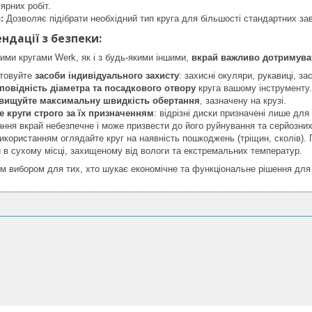
ярних робіт.
:
Дозволяє підібрати необхідний тип круга для більшості стандартних за
ндації з безпеки:
ними кругами Werk, як і з будь-якими іншими,
вкрай важливо дотримува
стовуйте
засоби індивідуального захисту
: захисні окуляри, рукавиці, за
повідність діаметра та посадкового отвору
круга вашому інструменту.
евищуйте максимальну швидкість обертання
, зазначену на крузі.
 круги строго за їх призначенням
: відрізні диски призначені лише для
ння вкрай небезпечне і може призвести до його руйнування та серйозних
користанням оглядайте круг на наявність пошкоджень (тріщин, сколів).
и в сухому місці, захищеному від вологи та екстремальних температур.
м вибором для тих, хто шукає економічне та функціональне рішення для