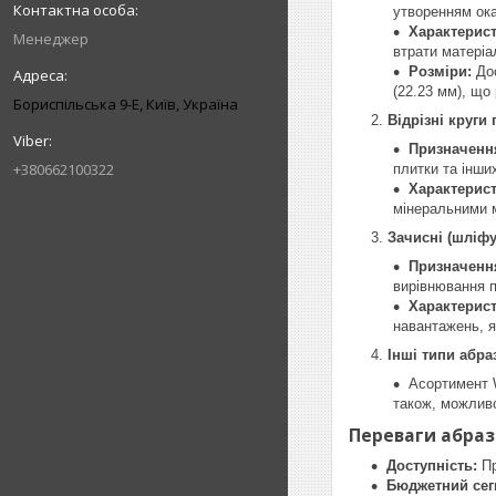
утворенням ока
Характерист
Менеджер
втрати матеріа
Розміри:
Дос
(22.23 мм), що
Бориспільська 9-Е, Київ, Україна
Відрізні круги
Призначенн
+380662100322
плитки та інши
Характерист
мінеральними 
Зачисні (шліфу
Призначенн
вирівнювання п
Характерист
навантажень, я
Інші типи абра
Асортимент W
також, можлив
Переваги абраз
Доступність:
Пр
Бюджетний сег