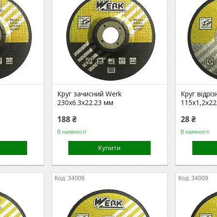
Круг зачисний Werk
Круг відрі
230х6.3х22.23 мм
115х1,2х22
188 ₴
28 ₴
В наявності
В наявності
Купити
34006
34009