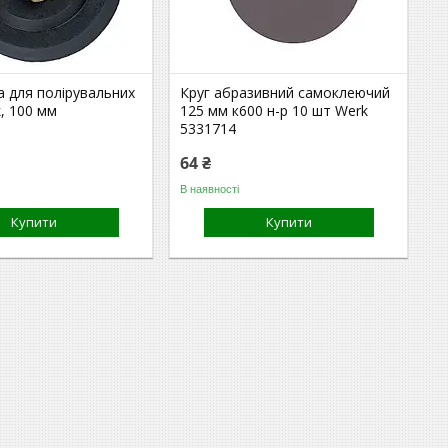
 для полірувальних
Круг абразивний самоклеючий
k, 100 мм
125 мм к600 н-р 10 шт Werk
5331714
64 ₴
В наявності
Купити
Купити