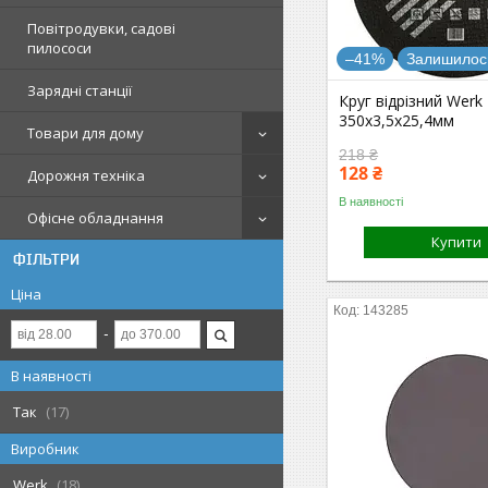
Повітродувки, садові
пилососи
–41%
Залишилось
Зарядні станції
Круг відрізний Werk
350х3,5х25,4мм
Товари для дому
218 ₴
128 ₴
Дорожня техніка
В наявності
Офісне обладнання
Купити
ФІЛЬТРИ
Ціна
143285
В наявності
Так
17
Виробник
Werk
18