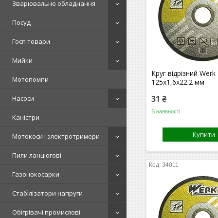
Зварювальне обладнання
Посуд
Госп товари
Мийки
Круг відрізний Werk
Мотопомпи
125х1,6х22.2 мм
31 ₴
Насоси
В наявності
Каністри
Купити
Мотокоси і электротримери
Пили ланцюгові
34011
Газонокосарки
Стабілізатори напруги
Обігрівачі промислові