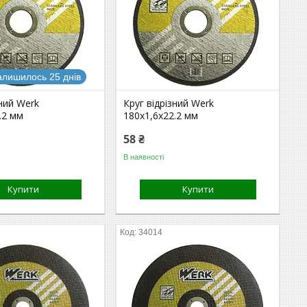
алишилось 25 днів
зний Werk
Круг відрізний Werk
.2 мм
180х1,6х22.2 мм
58 ₴
В наявності
Купити
Купити
34014