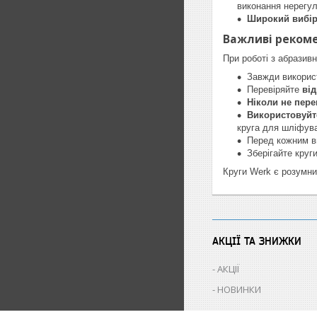
виконання нерегул
Широкий вибір
Важливі рекоме
При роботі з абразив
Завжди викори
Перевіряйте
від
Ніколи не пер
Використовуйте
круга для шліфува
Перед кожним ви
Зберігайте круг
Круги Werk є розумни
АКЦІЇ ТА ЗНИЖКИ
АКЦІЇ
НОВИНКИ