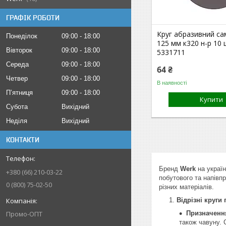
ГРАФІК РОБОТИ
Круг абразивний с
Понеділок
09:00
18:00
125 мм к320 н-р 10
Вівторок
09:00
18:00
5331711
Середа
09:00
18:00
64 ₴
Четвер
09:00
18:00
В наявності
Пʼятниця
09:00
18:00
Купити
Субота
Вихідний
Неділя
Вихідний
КОНТАКТИ
Бренд
Werk
на україн
+380 (66) 210-03-22
побутового та напівп
0 (800) 75-02-50
різних матеріалів.
Відрізні круги
Промо-ОПТ
Призначенн
також чавуну. 