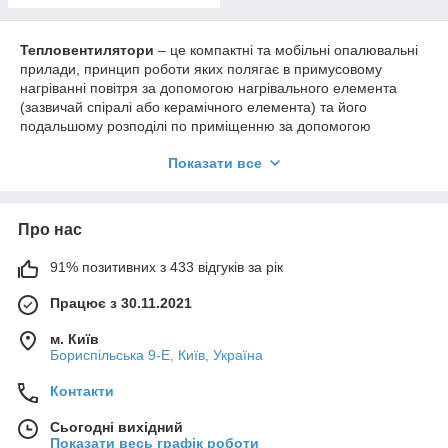
Тепловентилятори
– це компактні та мобільні опалювальні
прилади, принцип роботи яких полягає в примусовому
нагріванні повітря за допомогою нагрівального елемента
(зазвичай спіралі або керамічного елемента) та його
подальшому розподілі по приміщенню за допомогою
вбудованого вентилятора. Завдяки цьому вони забезпечують
Показати все
швидкий обігрів невеликих приміщень або локальних зон.
Основні типи тепловентиляторів:
Спіральні тепловентилятори:
Використовують
Про нас
металеву спіраль як нагрівальний елемент.
Переваги:
Низька ціна, швидкий нагрів
91% позитивних з 433 відгуків за рік
повітря.
Працює з 30.11.2021
Керамічні тепловентилятори:
Використовують
керамічний нагрівальний елемент, який нагрівається до
м. Київ
нижчої температури порівняно зі спіраллю.
Бориспільська 9-Е, Київ, Україна
Переваги:
Більш безпечні, не спалюють пил
Контакти
та кисень, менше сушать повітря, довгий термін
служби нагрівального елемента, швидкий нагрів.
Сьогодні вихідний
Інфрачервоні тепловентилятори:
Поєднують
Показати весь графік роботи